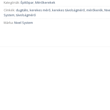
Kategóriák:
Építőipar
,
Mérőkerekek
Címkék:
dugitális
,
kerekes mérő
,
kerekes távolságmérő
,
mérőkerék
,
Niv
System
,
távolságmérő
Márka:
Nivel System