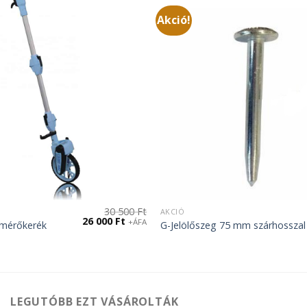
Akció!
30 500
Ft
AKCIÓ
Original
Current
26 000
Ft
+ÁFA
mérőkerék
G-Jelölőszeg 75 mm szárhosszal
price
price
was:
is:
30
26
500 Ft.
000 Ft.
LEGUTÓBB EZT VÁSÁROLTÁK