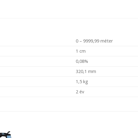
0 – 9999,99 méter
1 cm
0,08%
320,1 mm
1,5 kg
2 év