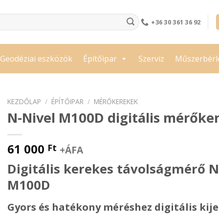
+36 30 361 36 92
Geodéziai eszközök
Építőipar
Szerviz
Műszerbérl
KEZDŐLAP
/
ÉPÍTŐIPAR
/
MÉRŐKEREKEK
N-Nivel M100D digitális mérőke
61 000
Ft
+ÁFA
Digitális kerekes távolságmérő N
M100D
Gyors és hatékony méréshez digitális kijel