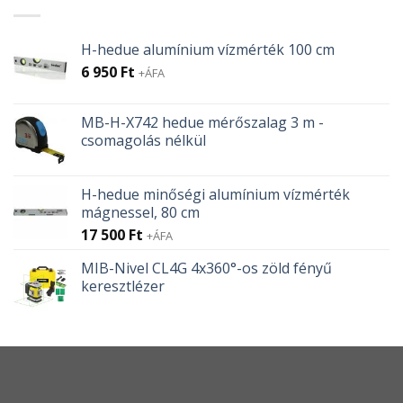
H-hedue alumínium vízmérték 100 cm
6 950
Ft
+ÁFA
MB-H-X742 hedue mérőszalag 3 m -
csomagolás nélkül
H-hedue minőségi alumínium vízmérték
mágnessel, 80 cm
17 500
Ft
+ÁFA
MIB-Nivel CL4G 4x360°-os zöld fényű
keresztlézer