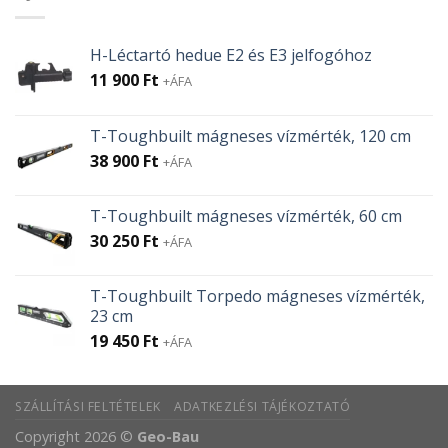
H-Léctartó hedue E2 és E3 jelfogóhoz
11 900
Ft
+ÁFA
T-Toughbuilt mágneses vízmérték, 120 cm
38 900
Ft
+ÁFA
T-Toughbuilt mágneses vízmérték, 60 cm
30 250
Ft
+ÁFA
T-Toughbuilt Torpedo mágneses vízmérték,
23 cm
19 450
Ft
+ÁFA
SZÁLLÍTÁSI FELTÉTELEK
ADATKEZLÉSI TÁJÉKOZTATÓ
Copyright 2026 ©
Geo-Bau