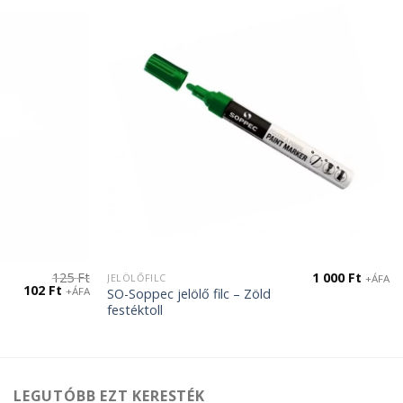
125
Ft
1 000
Ft
JELÖLŐFILC
+ÁFA
Original
Current
102
Ft
+ÁFA
SO-Soppec jelölő filc – Zöld
price
price
festéktoll
was:
is:
125 Ft.
102 Ft.
LEGUTÓBB EZT KERESTÉK