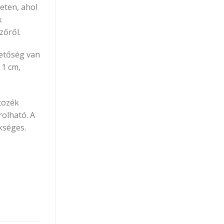
eten, ahol
k
zőről.
hetőség van
 1 cm,
tozék
rolható. A
kséges.