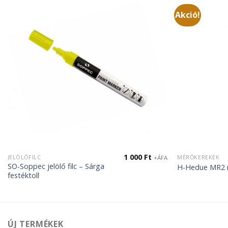
Akció!
1 000
Ft
JELÖLŐFILC
MÉRŐKEREKEK
+ÁFA
SO-Soppec jelölő filc – Sárga
H-Hedue MR2 
festéktoll
ÚJ TERMÉKEK