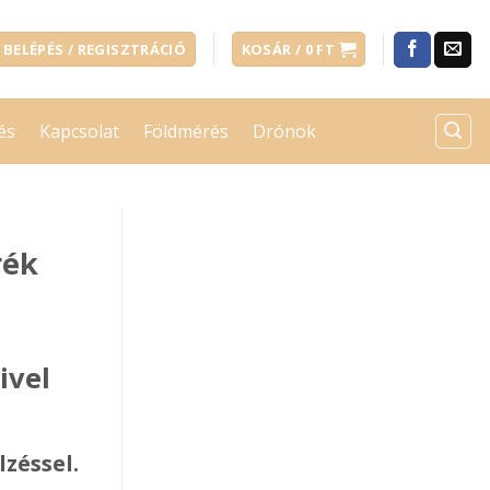
BELÉPÉS / REGISZTRÁCIÓ
KOSÁR /
0
FT
és
Kapcsolat
Földmérés
Drónok
rék
ivel
zéssel.