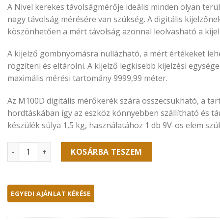
A Nivel kerekes távolságmérője ideális minden olyan terül
nagy távolság mérésére van szükség. A digitális kijelzőne
köszönhetően a mért távolság azonnal leolvasható a kijel
A kijelző gombnyomásra nullázható, a mért értékeket le
rögzíteni és eltárolni. A kijelző legkisebb kijelzési egysége
maximális mérési tartomány 9999,99 méter.
Az M100D digitális mérőkerék szára összecsukható, a tar
hordtáskában így az eszköz könnyebben szállítható és tá
készülék súlya 1,5 kg, használatához 1 db 9V-os elem szü
N-Nivel M100D digitális mérőkerék mennyiség
KOSÁRBA TESZEM