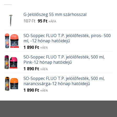
G-Jelölőszeg 55 mm szárhosszal
Original
Current
107
Ft
95
Ft
+ÁFA
price
price
was:
is:
SO-Soppec FLUO T.P. jelölőfesték, piros- 500
107 Ft.
95 Ft.
ml, -12 hónap hatóidejű
1 890
Ft
+ÁFA
SO-Soppec FLUO T.P. jelölőfesték, 500 ml,
Pink-12 hónap hatóidejű
1 890
Ft
+ÁFA
SO-Soppec FLUO T.P. jelölőfesték, 500 ml,
narancssárga-12 hónap hatóidejű
1 890
Ft
+ÁFA