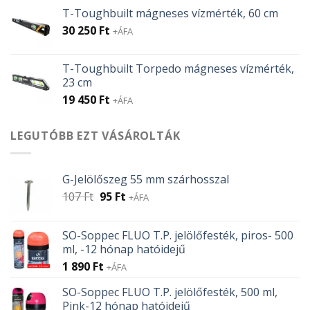
T-Toughbuilt mágneses vízmérték, 60 cm
30 250
Ft
+ÁFA
T-Toughbuilt Torpedo mágneses vízmérték,
23 cm
19 450
Ft
+ÁFA
LEGUTÓBB EZT VÁSÁROLTÁK
G-Jelölőszeg 55 mm szárhosszal
Original
Current
107
Ft
95
Ft
+ÁFA
price
price
was:
is:
SO-Soppec FLUO T.P. jelölőfesték, piros- 500
107 Ft.
95 Ft.
ml, -12 hónap hatóidejű
1 890
Ft
+ÁFA
SO-Soppec FLUO T.P. jelölőfesték, 500 ml,
Pink-12 hónap hatóidejű