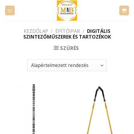
Skip
to
content
KEZDŐLAP
/
ÉPÍTŐIPAR
/
DIGITÁLIS
SZINTEZŐMŰSZEREK ÉS TARTOZÉKOK
SZŰRÉS