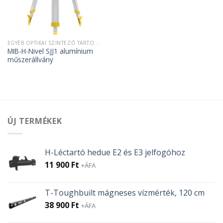
EGYÉB OPTIKAI SZINTEZŐ TARTOZÉKOK
MIB-H-Nivel SJJ1 alumínium
műszerállvány
ÚJ TERMÉKEK
H-Léctartó hedue E2 és E3 jelfogóhoz
11 900
Ft
+ÁFA
T-Toughbuilt mágneses vízmérték, 120 cm
38 900
Ft
+ÁFA