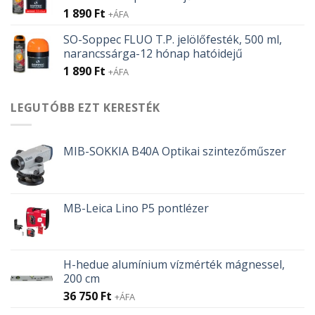
1 890
Ft
+ÁFA
SO-Soppec FLUO T.P. jelölőfesték, 500 ml,
narancssárga-12 hónap hatóidejű
1 890
Ft
+ÁFA
LEGUTÓBB EZT KERESTÉK
MIB-SOKKIA B40A Optikai szintezőműszer
MB-Leica Lino P5 pontlézer
H-hedue alumínium vízmérték mágnessel,
200 cm
36 750
Ft
+ÁFA