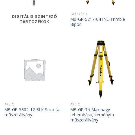
GEODÉZIA
DIGITÁLIS SZINTEZŐ
MB-GP-5217-04TNL-Trimble
TARTOZÉKOK
Bipod
AKCIÓ
AKCIÓ
MB-GP-5302-12-BLK Seco fa
MB-GP-Tri-Max nagy
műszerállvány
teherbírású, keményfa
műszerállvány