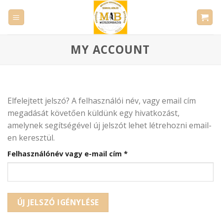
Skip
to
content
MY ACCOUNT
Elfelejtett jelszó? A felhasználói név, vagy email cím
megadását követően küldünk egy hivatkozást,
amelynek segítségével új jelszót lehet létrehozni email-
en keresztül.
Kötelező
Felhasználónév vagy e-mail cím
*
ÚJ JELSZÓ IGÉNYLÉSE