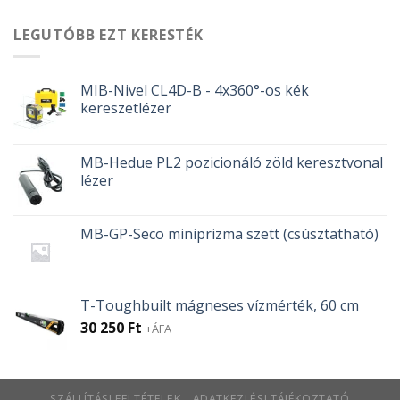
LEGUTÓBB EZT KERESTÉK
MIB-Nivel CL4D-B - 4x360°-os kék
kereszetlézer
MB-Hedue PL2 pozicionáló zöld keresztvonal
lézer
MB-GP-Seco miniprizma szett (csúsztatható)
T-Toughbuilt mágneses vízmérték, 60 cm
30 250
Ft
+ÁFA
SZÁLLÍTÁSI FELTÉTELEK
ADATKEZLÉSI TÁJÉKOZTATÓ