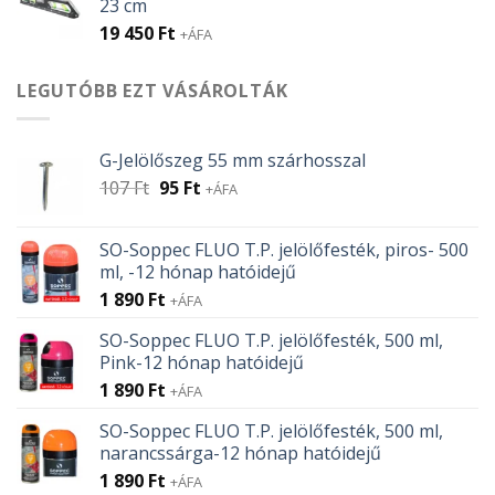
23 cm
19 450
Ft
+ÁFA
LEGUTÓBB EZT VÁSÁROLTÁK
G-Jelölőszeg 55 mm szárhosszal
Original
Current
107
Ft
95
Ft
+ÁFA
price
price
was:
is:
SO-Soppec FLUO T.P. jelölőfesték, piros- 500
107 Ft.
95 Ft.
ml, -12 hónap hatóidejű
1 890
Ft
+ÁFA
SO-Soppec FLUO T.P. jelölőfesték, 500 ml,
Pink-12 hónap hatóidejű
1 890
Ft
+ÁFA
SO-Soppec FLUO T.P. jelölőfesték, 500 ml,
narancssárga-12 hónap hatóidejű
1 890
Ft
+ÁFA