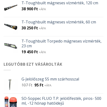
T-Toughbuilt mágneses vízmérték, 120 cm
38 900
Ft
+ÁFA
T-Toughbuilt mágneses vízmérték, 60 cm
30 250
Ft
+ÁFA
T-Toughbuilt Torpedo mágneses vízmérték,
23 cm
19 450
Ft
+ÁFA
LEGUTÓBB EZT VÁSÁROLTÁK
G-Jelölőszeg 55 mm szárhosszal
Original
Current
107
Ft
95
Ft
+ÁFA
price
price
was:
is:
SO-Soppec FLUO T.P. jelölőfesték, piros- 500
107 Ft.
95 Ft.
ml, -12 hónap hatóidejű