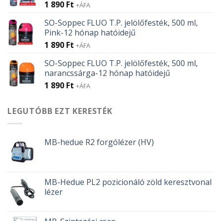
1 890
Ft
+ÁFA
SO-Soppec FLUO T.P. jelölőfesték, 500 ml,
Pink-12 hónap hatóidejű
1 890
Ft
+ÁFA
SO-Soppec FLUO T.P. jelölőfesték, 500 ml,
narancssárga-12 hónap hatóidejű
1 890
Ft
+ÁFA
LEGUTÓBB EZT KERESTÉK
MB-hedue R2 forgólézer (HV)
MB-Hedue PL2 pozicionáló zöld keresztvonal
lézer