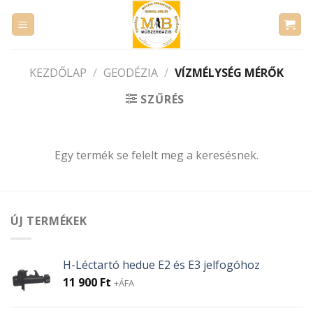
Skip
to
content
KEZDŐLAP
/
GEODÉZIA
/
VÍZMÉLYSÉG MÉRŐK
SZŰRÉS
Egy termék se felelt meg a keresésnek.
ÚJ TERMÉKEK
H-Léctartó hedue E2 és E3 jelfogóhoz
11 900
Ft
+ÁFA