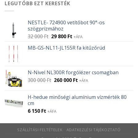
LEGUTÓBB EZT KERESTÉK
NESTLE- 724900 vetítőbot 90°-os
szögprizmához
Original
Current
32 000
Ft
29 800
Ft
+ÁFA
price
price
MB-GS-NL11-JL155R fa kitűzőrúd
was:
is:
32
29
000 Ft.
800 Ft.
N-Nivel NL300R forgólézer csomagban
Original
Current
300 000
Ft
260 000
Ft
+ÁFA
price
price
was:
is:
H-hedue minőségi alumínium vízmérték 80
300
260
cm
000 Ft.
000 Ft.
6 150
Ft
+ÁFA
SZÁLLÍTÁSI FELTÉTELEK
ADATKEZLÉSI TÁJÉKOZTATÓ