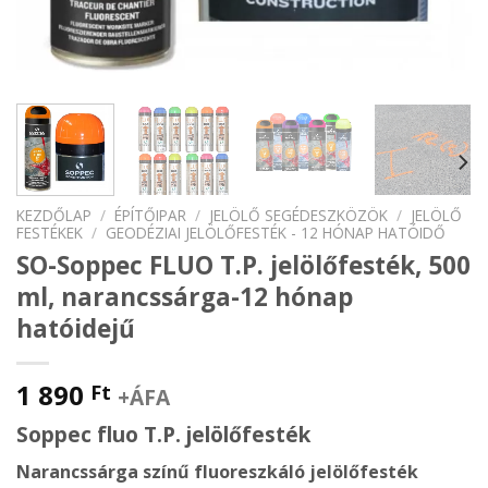
KEZDŐLAP
/
ÉPÍTŐIPAR
/
JELÖLŐ SEGÉDESZKÖZÖK
/
JELÖLŐ
FESTÉKEK
/
GEODÉZIAI JELÖLŐFESTÉK - 12 HÓNAP HATÓIDŐ
SO-Soppec FLUO T.P. jelölőfesték, 500
ml, narancssárga-12 hónap
hatóidejű
1 890
Ft
+ÁFA
Soppec fluo T.P. jelölőfesték
Narancssárga színű fluoreszkáló jelölőfesték