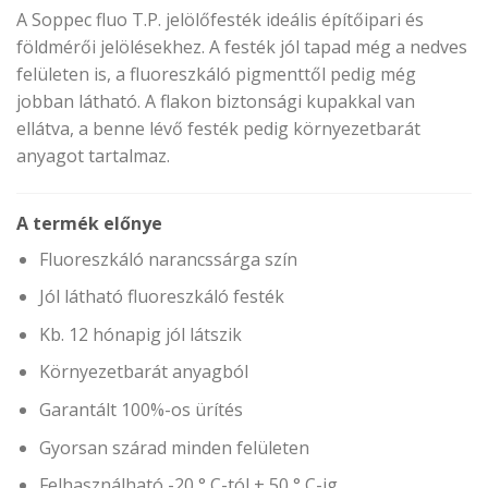
A Soppec fluo T.P. jelölőfesték ideális építőipari és
földmérői jelölésekhez. A festék jól tapad még a nedves
felületen is, a fluoreszkáló pigmenttől pedig még
jobban látható. A flakon biztonsági kupakkal van
ellátva, a benne lévő festék pedig környezetbarát
anyagot tartalmaz.
A termék előnye
Fluoreszkáló narancssárga szín
Jól látható fluoreszkáló festék
Kb. 12 hónapig jól látszik
Környezetbarát anyagból
Garantált 100%-os ürítés
Gyorsan szárad minden felületen
Felhasználható -20 ° C-tól + 50 ° C-ig