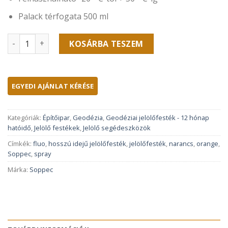
Palack térfogata 500 ml
SO-Soppec FLUO T.P. jelölőfesték, 500 ml, narancssárga-1
KOSÁRBA TESZEM
Kategóriák:
Építőipar
,
Geodézia
,
Geodéziai jelölőfesték - 12 hónap
hatóidő
,
Jelölő festékek
,
Jelölő segédeszközök
Címkék:
fluo
,
hosszú idejű jelölőfesték
,
jelölőfesték
,
narancs
,
orange
,
Soppec
,
spray
Márka:
Soppec