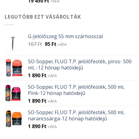
19 450
Ft
+ÁFA
LEGUTÓBB EZT VÁSÁROLTÁK
G-Jelölőszeg 55 mm szárhosszal
Original
Current
107
Ft
95
Ft
+ÁFA
price
price
was:
is:
SO-Soppec FLUO T.P. jelölőfesték, piros- 500
107 Ft.
95 Ft.
ml, -12 hónap hatóidejű
1 890
Ft
+ÁFA
SO-Soppec FLUO T.P. jelölőfesték, 500 ml,
Pink-12 hónap hatóidejű
1 890
Ft
+ÁFA
SO-Soppec FLUO T.P. jelölőfesték, 500 ml,
narancssárga-12 hónap hatóidejű
1 890
Ft
+ÁFA