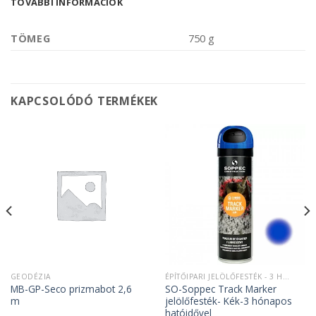
TOVÁBBI INFORMÁCIÓK
TÖMEG
750 g
KAPCSOLÓDÓ TERMÉKEK
GEODÉZIA
ÉPÍTŐIPARI JELÖLŐFESTÉK - 3 HÓNAP HATÓIDŐ
MB-GP-Seco prizmabot 2,6
SO-Soppec Track Marker
m
jelölőfesték- Kék-3 hónapos
hatóidővel