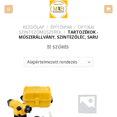
Skip
to
content
KEZDŐLAP
/
ÉPÍTŐIPAR
/
OPTIKAI
SZINTEZŐMŰSZEREK
/
TARTOZÉKOK -
MŰSZERÁLLVÁNY, SZINTEZŐLÉC, SARU
SZŰRÉS