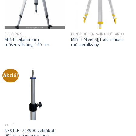
ÉPÍTŐIPAR
EGYÉB OPTIKAI SZINTEZŐ TARTOZÉKOK
MIB-H- alumínium
MIB-H-Nivel SJJ1 alumínium
műszerállvány, 165 cm
műszerállvány
Akció!
AKCIÓ
NESTLE- 724900 vetítőbot
90°-os szögprizmához