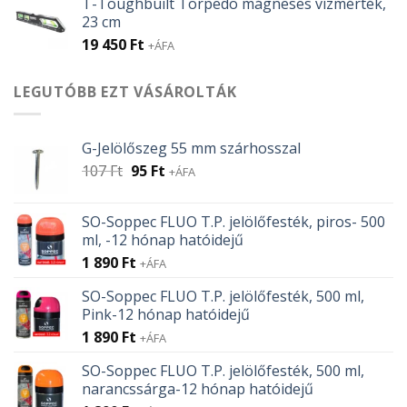
T-Toughbuilt Torpedo mágneses vízmérték,
23 cm
19 450
Ft
+ÁFA
LEGUTÓBB EZT VÁSÁROLTÁK
G-Jelölőszeg 55 mm szárhosszal
Original
Current
107
Ft
95
Ft
+ÁFA
price
price
was:
is:
SO-Soppec FLUO T.P. jelölőfesték, piros- 500
107 Ft.
95 Ft.
ml, -12 hónap hatóidejű
1 890
Ft
+ÁFA
SO-Soppec FLUO T.P. jelölőfesték, 500 ml,
Pink-12 hónap hatóidejű
1 890
Ft
+ÁFA
SO-Soppec FLUO T.P. jelölőfesték, 500 ml,
narancssárga-12 hónap hatóidejű