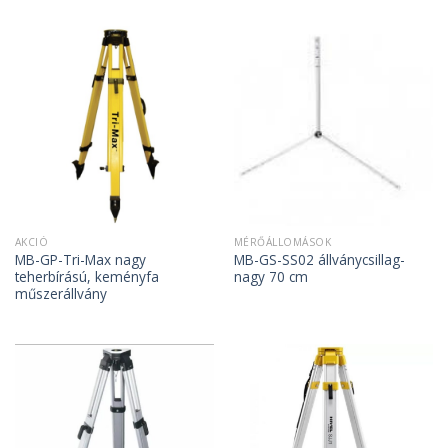
AKCIÓ
MÉRŐÁLLOMÁSOK
MB-GP-Tri-Max nagy
MB-GS-SS02 állványcsillag-
teherbírású, keményfa
nagy 70 cm
műszerállvány