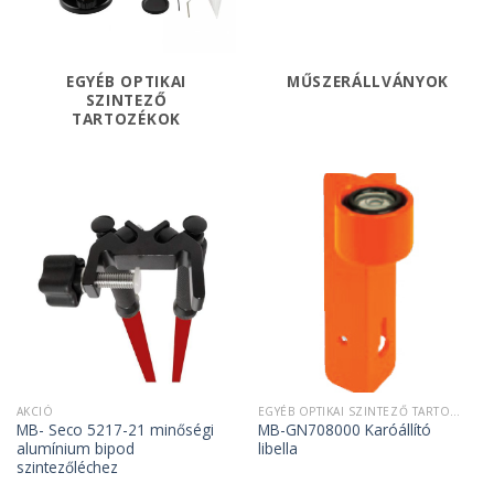
EGYÉB OPTIKAI
MŰSZERÁLLVÁNYOK
SZINTEZŐ
TARTOZÉKOK
AKCIÓ
EGYÉB OPTIKAI SZINTEZŐ TARTOZÉKOK
MB- Seco 5217-21 minőségi
MB-GN708000 Karóállító
alumínium bipod
libella
szintezőléchez