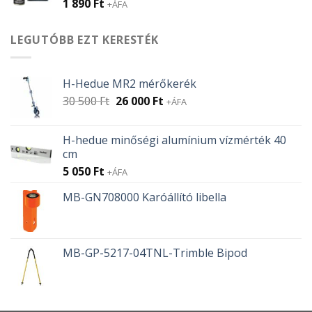
1 890
Ft
+ÁFA
LEGUTÓBB EZT KERESTÉK
H-Hedue MR2 mérőkerék
Original
Current
30 500
Ft
26 000
Ft
+ÁFA
price
price
was:
is:
H-hedue minőségi alumínium vízmérték 40
30
26
cm
500 Ft.
000 Ft.
5 050
Ft
+ÁFA
MB-GN708000 Karóállító libella
MB-GP-5217-04TNL-Trimble Bipod