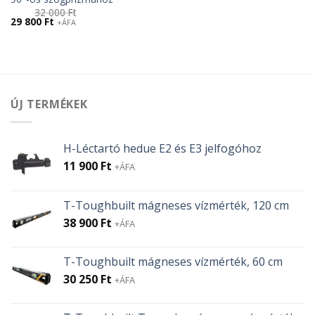
32 000
Ft
Original
Current
29 800
Ft
+ÁFA
price
price
was:
is:
32
29
000 Ft.
800 Ft.
ÚJ TERMÉKEK
H-Léctartó hedue E2 és E3 jelfogóhoz
11 900
Ft
+ÁFA
T-Toughbuilt mágneses vízmérték, 120 cm
38 900
Ft
+ÁFA
T-Toughbuilt mágneses vízmérték, 60 cm
30 250
Ft
+ÁFA