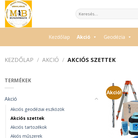
Skip
to
Keresés
a
content
következőre:
Kezdőlap
Akció
Geodézia
KEZDŐLAP
/
AKCIÓ
/
AKCIÓS SZETTEK
TERMÉKEK
Akció!
Akció
Akciós geodéziai eszközök
Akciós szettek
Akciós tartozékok
Akiós műszerek