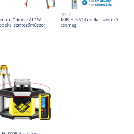
AKCIÓ
ctra- Trimble AL28A
MIB-H-NA24 optikai szintező
 optikai szintezőműszer
csomag
l NL300R forgólézer