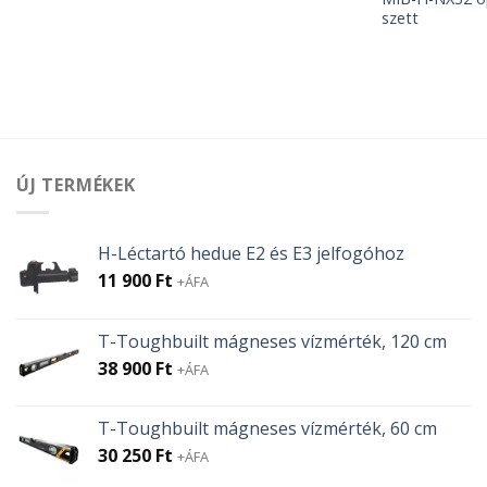
szett
ÚJ TERMÉKEK
H-Léctartó hedue E2 és E3 jelfogóhoz
11 900
Ft
+ÁFA
T-Toughbuilt mágneses vízmérték, 120 cm
38 900
Ft
+ÁFA
T-Toughbuilt mágneses vízmérték, 60 cm
30 250
Ft
+ÁFA