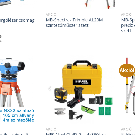
AKCIÓ
AKCIÓ
MB-Spectra- Trimble AL20M
MB-Spe
orgólézer csomag
szintezőműszer szett
precíz
szett
t
rent
A
e
Ft.
Akció!
AKCIÓ
AKCIÓ
tikai szintező
MIB-Nivel CL4D-G – 4×360°-os
N-Nive