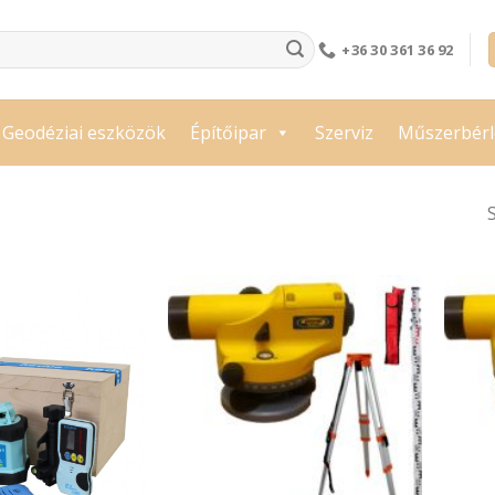
+36 30 361 36 92
Geodéziai eszközök
Építőipar
Szerviz
Műszerbérl