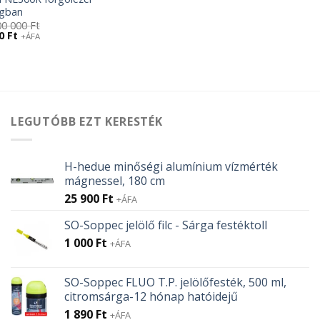
gban
00 000
Ft
l
Current
00
Ft
+ÁFA
price
is:
260
000 Ft.
LEGUTÓBB EZT KERESTÉK
H-hedue minőségi alumínium vízmérték
mágnessel, 180 cm
25 900
Ft
+ÁFA
SO-Soppec jelölő filc - Sárga festéktoll
1 000
Ft
+ÁFA
SO-Soppec FLUO T.P. jelölőfesték, 500 ml,
citromsárga-12 hónap hatóidejű
1 890
Ft
+ÁFA