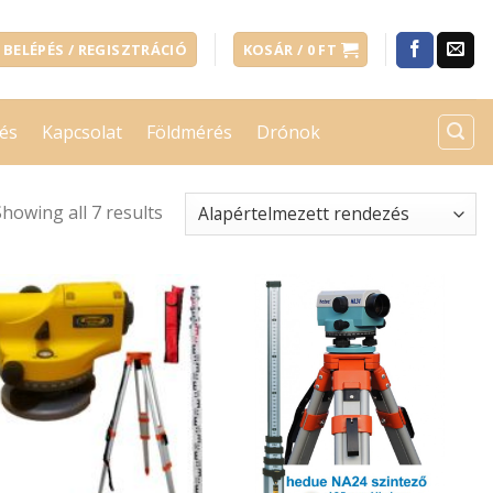
BELÉPÉS / REGISZTRÁCIÓ
KOSÁR /
0
FT
és
Kapcsolat
Földmérés
Drónok
Showing all 7 results