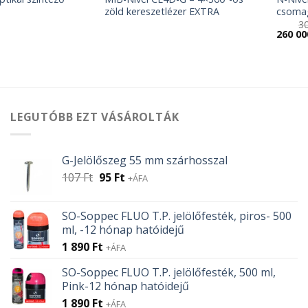
zöld kereszetlézer EXTRA
csoma
3
Origina
260 0
price
was:
300
000 Ft.
LEGUTÓBB EZT VÁSÁROLTÁK
G-Jelölőszeg 55 mm szárhosszal
Original
Current
107
Ft
95
Ft
+ÁFA
price
price
was:
is:
SO-Soppec FLUO T.P. jelölőfesték, piros- 500
107 Ft.
95 Ft.
ml, -12 hónap hatóidejű
1 890
Ft
+ÁFA
SO-Soppec FLUO T.P. jelölőfesték, 500 ml,
Pink-12 hónap hatóidejű
1 890
Ft
+ÁFA