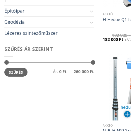
Építőipar
AKCIÓ
H-Hedue Q1 f
Geodézia
Lézeres szintezőműszer
192 900
F
Original
Cur
182 000
Ft
+ÁF
price
pric
was:
is:
SZŰRÉS ÁR SZERINT
192
182
900 Ft.
000 
Min
Max
Ár:
0 Ft
—
260 000 Ft
SZŰRÉS
ár
ár
AKCIÓ
MIB-H-NX32 op