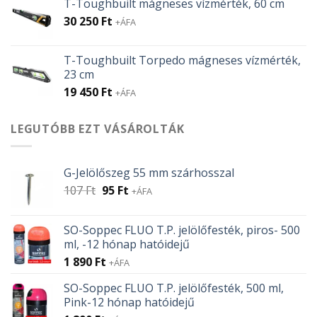
T-Toughbuilt mágneses vízmérték, 60 cm
30 250
Ft
+ÁFA
T-Toughbuilt Torpedo mágneses vízmérték,
23 cm
19 450
Ft
+ÁFA
LEGUTÓBB EZT VÁSÁROLTÁK
G-Jelölőszeg 55 mm szárhosszal
Original
Current
107
Ft
95
Ft
+ÁFA
price
price
was:
is:
SO-Soppec FLUO T.P. jelölőfesték, piros- 500
107 Ft.
95 Ft.
ml, -12 hónap hatóidejű
1 890
Ft
+ÁFA
SO-Soppec FLUO T.P. jelölőfesték, 500 ml,
Pink-12 hónap hatóidejű