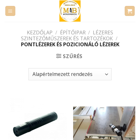
Skip
to
content
KEZDŐLAP
/
ÉPÍTŐIPAR
/
LÉZERES
SZINTEZŐMŰSZEREK ÉS TARTOZÉKOK
/
PONTLÉZEREK ÉS POZICIONÁLÓ LÉZEREK
SZŰRÉS