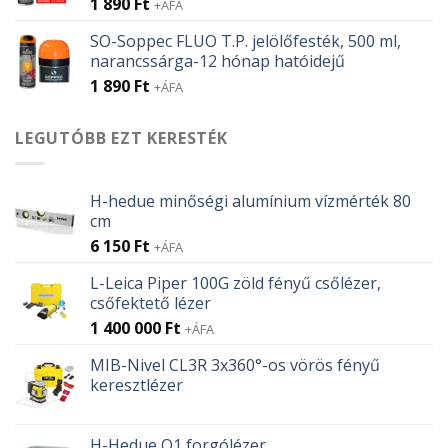
1 890
Ft
+ÁFA
SO-Soppec FLUO T.P. jelölőfesték, 500 ml,
narancssárga-12 hónap hatóidejű
1 890
Ft
+ÁFA
LEGUTÓBB EZT KERESTÉK
H-hedue minőségi alumínium vízmérték 80
cm
6 150
Ft
+ÁFA
L-Leica Piper 100G zöld fényű csőlézer,
csőfektető lézer
1 400 000
Ft
+ÁFA
MIB-Nivel CL3R 3x360°-os vörös fényű
keresztlézer
H-Hedue Q1 forgólézer