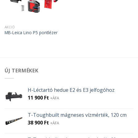
AKCIÓ
MB-Leica Lino P5 pontlézer
ÚJ TERMÉKEK
H-Léctartó hedue E2 és E3 jelfogóhoz
11 900
Ft
+ÁFA
T-Toughbuilt mágneses vízmérték, 120 cm
38 900
Ft
+ÁFA