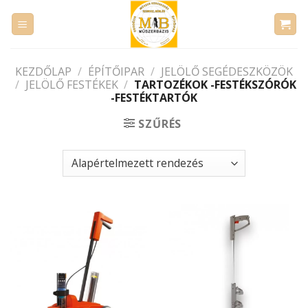
Skip
to
content
KEZDŐLAP
/
ÉPÍTŐIPAR
/
JELÖLŐ SEGÉDESZKÖZÖK
/
JELÖLŐ FESTÉKEK
/
TARTOZÉKOK -FESTÉKSZÓRÓK
-FESTÉKTARTÓK
SZŰRÉS