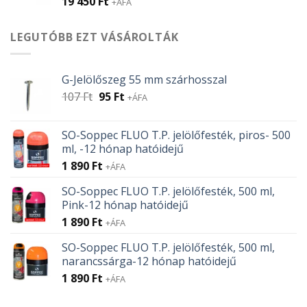
19 450
Ft
+ÁFA
LEGUTÓBB EZT VÁSÁROLTÁK
G-Jelölőszeg 55 mm szárhosszal
Original
Current
107
Ft
95
Ft
+ÁFA
price
price
was:
is:
SO-Soppec FLUO T.P. jelölőfesték, piros- 500
107 Ft.
95 Ft.
ml, -12 hónap hatóidejű
1 890
Ft
+ÁFA
SO-Soppec FLUO T.P. jelölőfesték, 500 ml,
Pink-12 hónap hatóidejű
1 890
Ft
+ÁFA
SO-Soppec FLUO T.P. jelölőfesték, 500 ml,
narancssárga-12 hónap hatóidejű
1 890
Ft
+ÁFA