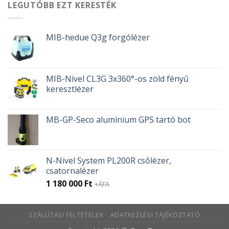
LEGUTÓBB EZT KERESTÉK
MIB-hedue Q3g forgólézer
MIB-Nivel CL3G 3x360°-os zöld fényű
keresztlézer
MB-GP-Seco alumínium GPS tartó bot
N-Nivel System PL200R csőlézer,
csatornalézer
1 180 000
Ft
+ÁFA
SZÁLLÍTÁSI FELTÉTELEK
ADATKEZLÉSI TÁJÉKOZTATÓ