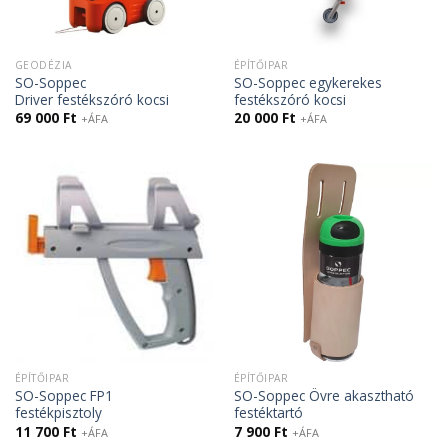
GEODÉZIA
ÉPÍTŐIPAR
SO-Soppec
SO-Soppec egykerekes
Driver festékszóró kocsi
festékszóró kocsi
69 000
Ft
20 000
Ft
+ÁFA
+ÁFA
ÉPÍTŐIPAR
ÉPÍTŐIPAR
SO-Soppec FP1
SO-Soppec Övre akasztható
festékpisztoly
festéktartó
11 700
Ft
7 900
Ft
+ÁFA
+ÁFA