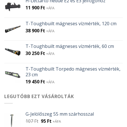
H-Léctartó hedue E2 és E3 jelfogóhoz
11 900
Ft
+ÁFA
T-Toughbuilt mágneses vízmérték, 120 cm
38 900
Ft
+ÁFA
T-Toughbuilt mágneses vízmérték, 60 cm
30 250
Ft
+ÁFA
T-Toughbuilt Torpedo mágneses vízmérték,
23 cm
19 450
Ft
+ÁFA
LEGUTÓBB EZT VÁSÁROLTÁK
G-Jelölőszeg 55 mm szárhosszal
Original
Current
107
Ft
95
Ft
+ÁFA
price
price