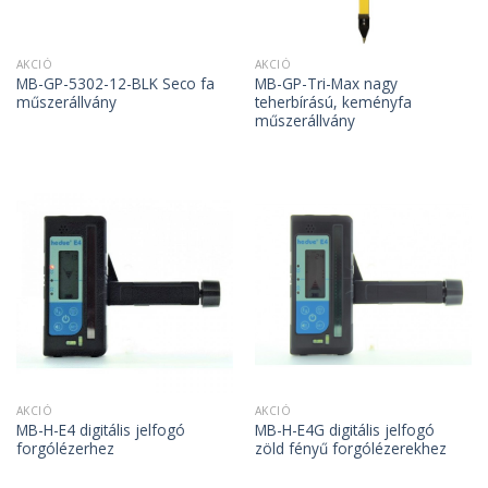
AKCIÓ
AKCIÓ
MB-GP-5302-12-BLK Seco fa
MB-GP-Tri-Max nagy
műszerállvány
teherbírású, keményfa
műszerállvány
AKCIÓ
AKCIÓ
MB-H-E4 digitális jelfogó
MB-H-E4G digitális jelfogó
forgólézerhez
zöld fényű forgólézerekhez