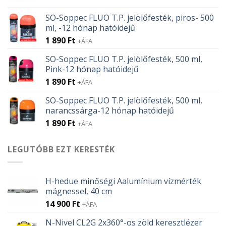
was:
is:
SO-Soppec FLUO T.P. jelölőfesték, piros- 500
107 Ft.
95 Ft.
ml, -12 hónap hatóidejű
1 890
Ft
+ÁFA
SO-Soppec FLUO T.P. jelölőfesték, 500 ml,
Pink-12 hónap hatóidejű
1 890
Ft
+ÁFA
SO-Soppec FLUO T.P. jelölőfesték, 500 ml,
narancssárga-12 hónap hatóidejű
1 890
Ft
+ÁFA
LEGUTÓBB EZT KERESTÉK
H-hedue minőségi Aalumínium vízmérték
mágnessel, 40 cm
14 900
Ft
+ÁFA
N-Nivel CL2G 2x360°-os zöld keresztlézer