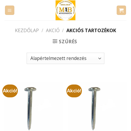
Skip
to
content
KEZDŐLAP
/
AKCIÓ
/
AKCIÓS TARTOZÉKOK
SZŰRÉS
Akció!
Akció!