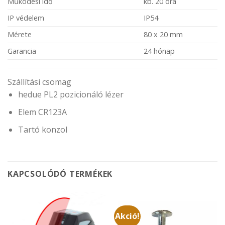
Működési idő
kb. 20 óra
IP védelem
IP54
Mérete
80 x 20 mm
Garancia
24 hónap
Szállítási csomag
hedue PL2 pozicionáló lézer
Elem CR123A
Tartó konzol
KAPCSOLÓDÓ TERMÉKEK
Akció!