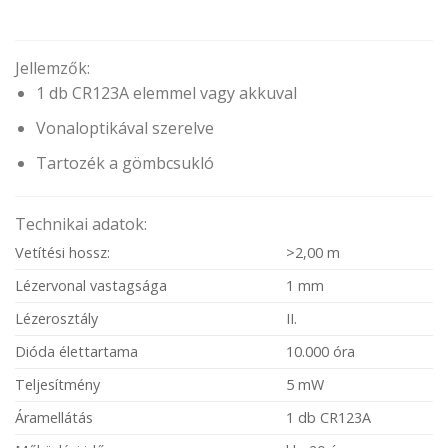
Jellemzők:
1 db CR123A elemmel vagy akkuval
Vonaloptikával szerelve
Tartozék a gömbcsukló
Technikai adatok:
Vetítési hossz:
>2,00 m
Lézervonal vastagsága
1 mm
Lézerosztály
II.
Dióda élettartama
10.000 óra
Teljesítmény
5 mW
Áramellátás
1 db CR123A