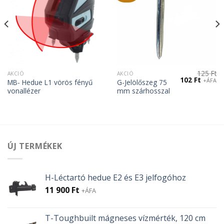
125
Ft
AKCIÓ
AKCIÓ
Original
Curren
102
Ft
+ÁFA
MB- Hedue L1 vörös fényű
G-Jelölőszeg 75
price
price
vonallézer
mm szárhosszal
was:
is:
125 Ft.
102 Ft.
ÚJ TERMÉKEK
H-Léctartó hedue E2 és E3 jelfogóhoz
11 900
Ft
+ÁFA
T-Toughbuilt mágneses vízmérték, 120 cm