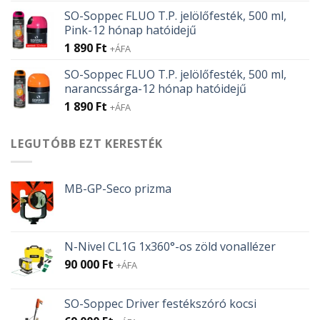
SO-Soppec FLUO T.P. jelölőfesték, 500 ml,
Pink-12 hónap hatóidejű
1 890
Ft
+ÁFA
SO-Soppec FLUO T.P. jelölőfesték, 500 ml,
narancssárga-12 hónap hatóidejű
1 890
Ft
+ÁFA
LEGUTÓBB EZT KERESTÉK
MB-GP-Seco prizma
N-Nivel CL1G 1x360°-os zöld vonallézer
90 000
Ft
+ÁFA
SO-Soppec Driver festékszóró kocsi