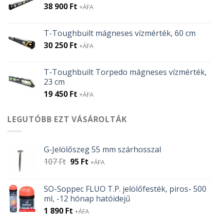
38 900
Ft
+ÁFA
T-Toughbuilt mágneses vízmérték, 60 cm
30 250
Ft
+ÁFA
T-Toughbuilt Torpedo mágneses vízmérték,
23 cm
19 450
Ft
+ÁFA
LEGUTÓBB EZT VÁSÁROLTÁK
G-Jelölőszeg 55 mm szárhosszal
Original
Current
107
Ft
95
Ft
+ÁFA
price
price
was:
is:
SO-Soppec FLUO T.P. jelölőfesték, piros- 500
107 Ft.
95 Ft.
ml, -12 hónap hatóidejű
1 890
Ft
+ÁFA