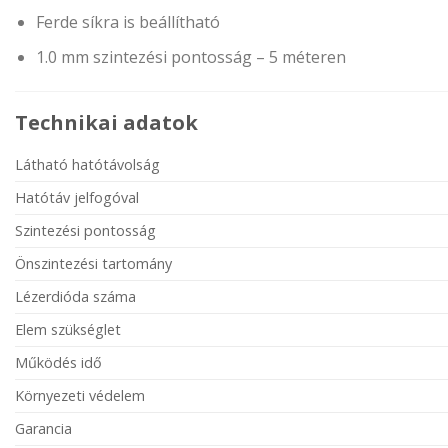
Ferde síkra is beállítható
1.0 mm szintezési pontosság – 5 méteren
Technikai adatok
Látható hatótávolság
Hatótáv jelfogóval
Szintezési pontosság
Önszintezési tartomány
Lézerdióda száma
Elem szükséglet
Működés idő
Környezeti védelem
Garancia