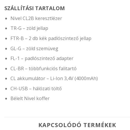
SZÁLLÍTÁSI TARTALOM
Nivel CL2B keresztlézer
TR-G – zöld jellap
FTR-B – 2 db kék padlószintező jellap
GL-G – zöld szemüveg
FL-1 – padlószintező adapter
CL-BR – többfunkciós falitartó
CL akkumulátor – Li-Ion 3,4V (4000mAh)
CH-USB – hálózati töltő
Bélelt Nivel koffer
KAPCSOLÓDÓ TERMÉKEK