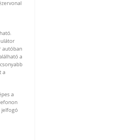
lézervonal
ható.
ulátor
ár autóban
alálható a
lacsonyabb
t a
épes a
lefonon
 jelfogó