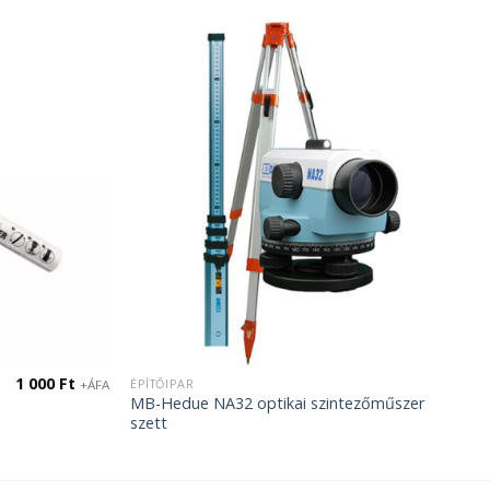
1 000
Ft
ÉPÍTŐIPAR
+ÁFA
MB-Hedue NA32 optikai szintezőműszer
szett