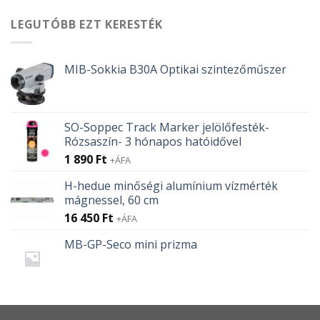
LEGUTÓBB EZT KERESTÉK
MIB-Sokkia B30A Optikai szintezőműszer
SO-Soppec Track Marker jelölőfesték-
Rózsaszín- 3 hónapos hatóidővel
1 890
Ft
+ÁFA
H-hedue minőségi alumínium vízmérték
mágnessel, 60 cm
16 450
Ft
+ÁFA
MB-GP-Seco mini prizma