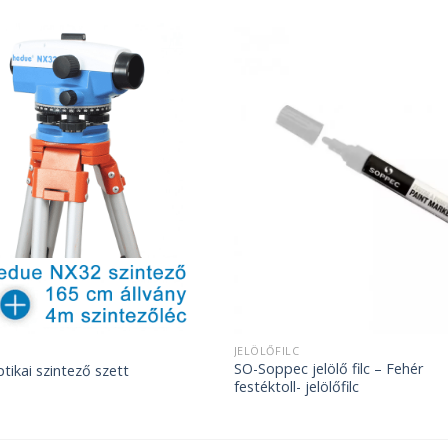
JELÖLŐFILC
SO-Soppec jelölő filc – Fehér
ikai szintező szett
festéktoll- jelölőfilc