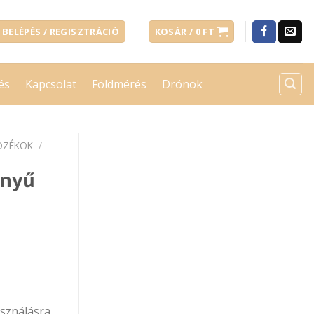
BELÉPÉS / REGISZTRÁCIÓ
KOSÁR /
0
FT
és
Kapcsolat
Földmérés
Drónok
OZÉKOK
/
ényű
asználásra