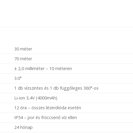
30 méter
70 méter
± 2,0 milliméter – 10 méteren
3.0°
1 db vízszintes és 1 db függőleges 360°-os
Li-ion 3,4V (4000mAh)
12 óra – összes lézerdióda esetén
IP54 – por és fröccsenő víz ellen
24 hónap