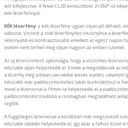
lett kifejlesztve. A Nivel CL2B keresztlézer 2×360°-ot képes
kék lézerfénnyel.
KÉK lézerfény
: a kék lézerfény ugyan olyan jól látható, mi
változat. Viszont a zöld lézerfényhez viszonyítva a lézerf
vékonyabb és kontrasztosabb emellett az egész napos h
esetén nem terheli meg olyan nagyon az emberi szemet.
Az új lézerszintező újdonsága, hogy a vízszintes lézervona
készülék alján helyezkedik el. Ennek a megoldásnak az el
a lézerfej még jobban van védve leesés esetén, valamint í
készülék már padlószintezéshez (akár burkoláshoz) is ha
mivel a lézervonal a 19mm-re helyezkedik el a padlószinttő
padlószintezést továbbá a csomagban megtalálható jellap
segítik.
A függőleges lézervonal a korábban már megszokott szer
készülék oldalán helyezkedik el, így akár a falhoz közel is f