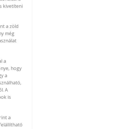
 kivetíteni
nt a zöld
ény még
asználat
l a
őnye, hogy
gy a
sználható,
l. A
ok is
int a
elállítható