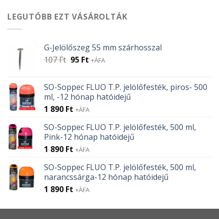
LEGUTÓBB EZT VÁSÁROLTÁK
G-Jelölőszeg 55 mm szárhosszal
Original
Current
107
Ft
95
Ft
+ÁFA
price
price
was:
is:
SO-Soppec FLUO T.P. jelölőfesték, piros- 500
107 Ft.
95 Ft.
ml, -12 hónap hatóidejű
1 890
Ft
+ÁFA
SO-Soppec FLUO T.P. jelölőfesték, 500 ml,
Pink-12 hónap hatóidejű
1 890
Ft
+ÁFA
SO-Soppec FLUO T.P. jelölőfesték, 500 ml,
narancssárga-12 hónap hatóidejű
1 890
Ft
+ÁFA