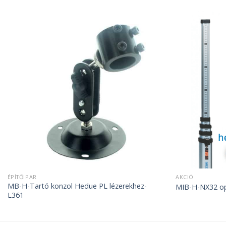
ÉPÍTŐIPAR
AKCIÓ
MB-H-Tartó konzol Hedue PL lézerekhez-
MIB-H-NX32 opt
L361