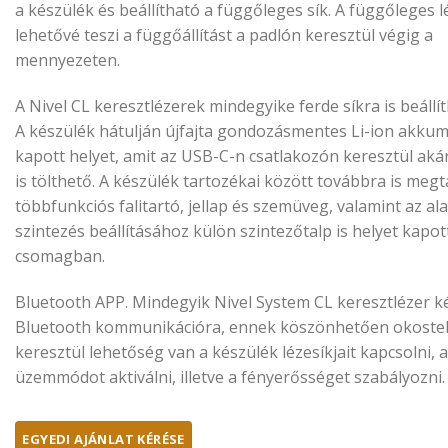
a készülék és beállítható a függőleges sík. A függőleges 
lehetővé teszi a függőállítást a padlón keresztül végig a
mennyezeten.
A Nivel CL keresztlézerek mindegyike ferde síkra is beállít
A készülék hátulján újfajta gondozásmentes Li-ion akkum
kapott helyet, amit az USB-C-n csatlakozón keresztül ak
is tölthető. A készülék tartozékai között továbbra is megt
többfunkciós falitartó, jellap és szemüveg, valamint az a
szintezés beállításához külön szintezőtalp is helyet kapot
csomagban.
Bluetooth APP. Mindegyik Nivel System CL keresztlézer k
Bluetooth kommunikációra, ennek köszönhetően okoste
keresztül lehetőség van a készülék lézesíkjait kapcsolni, a
üzemmódot aktiválni, illetve a fényerősséget szabályozni.