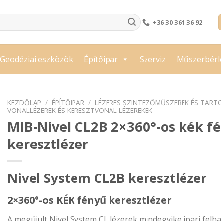
+36 30 361 36 92
Geodéziai eszközök
Építőipar
Szerviz
Műszerbérl
KEZDŐLAP
/
ÉPÍTŐIPAR
/
LÉZERES SZINTEZŐMŰSZEREK ÉS TART
VONALLÉZEREK ÉS KERESZTVONAL LÉZEREKEK
MIB-Nivel CL2B 2×360°-os kék f
keresztlézer
Nivel System CL2B keresztlézer
2×360°-os KÉK fényű keresztlézer
A megújult Nivel System CL lézerek mindegyike ipari felh