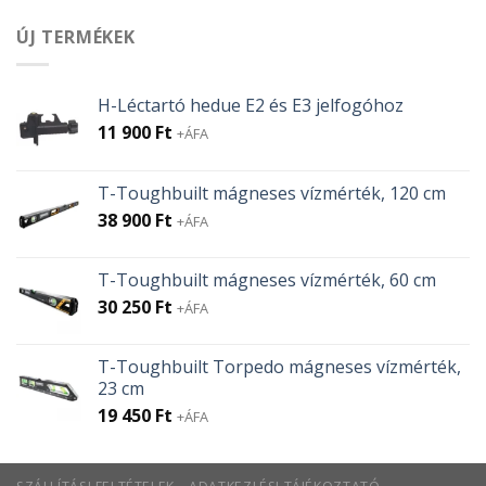
ÚJ TERMÉKEK
H-Léctartó hedue E2 és E3 jelfogóhoz
11 900
Ft
+ÁFA
T-Toughbuilt mágneses vízmérték, 120 cm
38 900
Ft
+ÁFA
T-Toughbuilt mágneses vízmérték, 60 cm
30 250
Ft
+ÁFA
T-Toughbuilt Torpedo mágneses vízmérték,
23 cm
19 450
Ft
+ÁFA