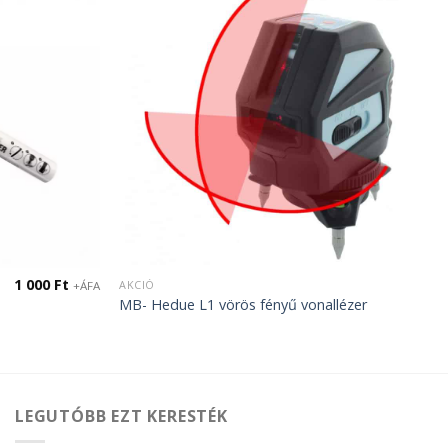
1 000
Ft
AKCIÓ
+ÁFA
MB- Hedue L1 vörös fényű vonallézer
LEGUTÓBB EZT KERESTÉK