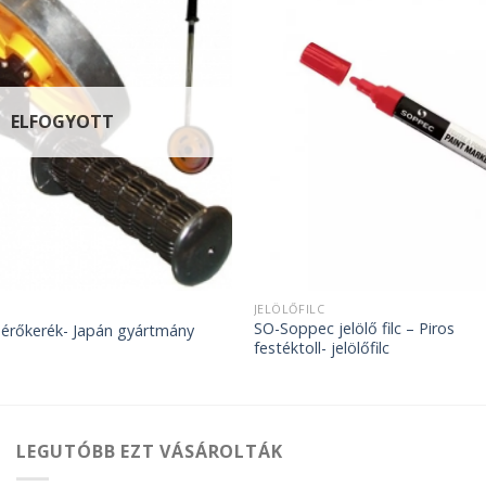
ELFOGYOTT
JELÖLŐFILC
SO-Soppec jelölő filc – Piros
érőkerék- Japán gyártmány
festéktoll- jelölőfilc
LEGUTÓBB EZT VÁSÁROLTÁK