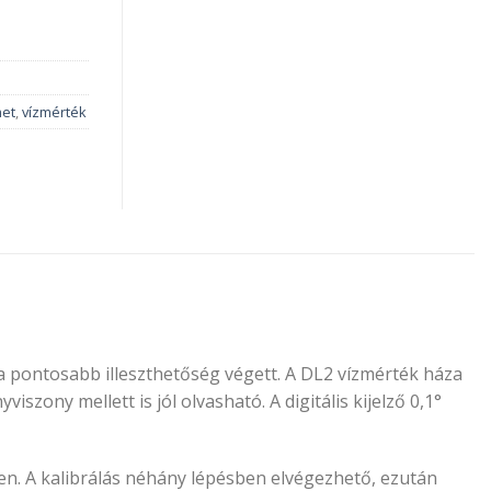
et
,
vízmérték
, a pontosabb illeszthetőség végett. A DL2 vízmérték háza
szony mellett is jól olvasható. A digitális kijelző 0,1°
en. A kalibrálás néhány lépésben elvégezhető, ezután