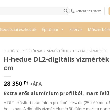
+36 30 361 36 92
Geodéziai eszközök
Építőipar
Szerviz
Műszerbérl
KEZDŐLAP
/
ÉPÍTŐIPAR
/
VÍZMÉRTÉKEK
/
DIGITÁLIS VÍZMÉRTÉK
H-hedue DL2-digitális vízmérték
cm
28 350
Ft
+ÁFA
Extra erős alumínium profilból, mart felü
A DL2 erősített alumínium profilból készült (25 x 60 mm),
hosszban. A digitális vízmérték mérőfelülete mart, a pon