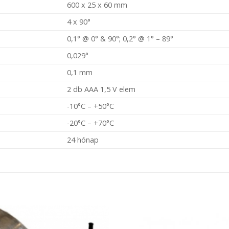
600 x 25 x 60 mm
4 x 90°
0,1° @ 0° & 90°; 0,2° @ 1° – 89°
0,029°
0,1 mm
2 db AAA 1,5 V elem
-10°C – +50°C
-20°C – +70°C
24 hónap