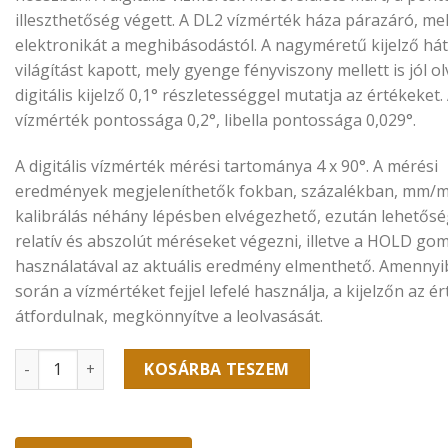
illeszthetőség végett. A DL2 vízmérték háza párazáró, mel
elektronikát a meghibásodástól. A nagyméretű kijelző hát
világítást kapott, mely gyenge fényviszony mellett is jól o
digitális kijelző 0,1° részletességgel mutatja az értékeket.
vízmérték pontossága 0,2°, libella pontossága 0,029°.
A digitális vízmérték mérési tartománya 4 x 90°. A mérési
eredmények megjeleníthetők fokban, százalékban, mm/m
kalibrálás néhány lépésben elvégezhető, ezután lehetősé
relatív és abszolút méréseket végezni, illetve a HOLD go
használatával az aktuális eredmény elmenthető. Amenny
során a vízmértéket fejjel lefelé használja, a kijelzőn az é
átfordulnak, megkönnyítve a leolvasását.
H-hedue DL2-digitális vízmérték 60 cm mennyiség
KOSÁRBA TESZEM