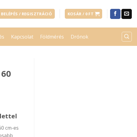
BELÉPÉS / REGISZTRÁCIÓ
KOSÁR /
0
FT
és
Kapcsolat
Földmérés
Drónok
 60
lettel
 60 cm-es
tosabb