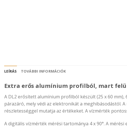
LEÍRÁS
TOVÁBBI INFORMÁCIÓK
Extra erős alumínium profilból, mart felü
A DL2 erősített alumínium profilból készült (25 x 60 mm),
párazáró, mely védi az elektronikát a meghibásodástól. A na
részletességgel mutatja az értékeket. A vízmérték pontoss
A digitális vízmérték mérési tartománya 4 x 90°. A méré