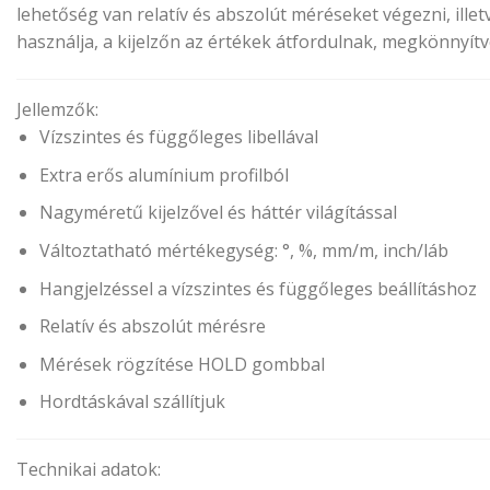
lehetőség van relatív és abszolút méréseket végezni, ill
használja, a kijelzőn az értékek átfordulnak, megkönnyítv
Jellemzők:
Vízszintes és függőleges libellával
Extra erős alumínium profilból
Nagyméretű kijelzővel és háttér világítással
Változtatható mértékegység: °, %, mm/m, inch/láb
Hangjelzéssel a vízszintes és függőleges beállításhoz
Relatív és abszolút mérésre
Mérések rögzítése HOLD gombbal
Hordtáskával szállítjuk
Technikai adatok: