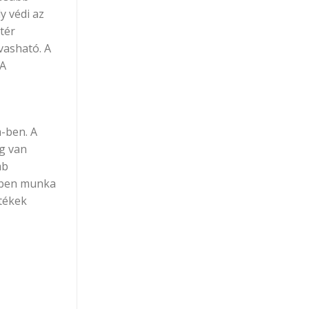
y védi az
tér
lvasható. A
 A
-ben. A
g van
mb
iben munka
rtékek