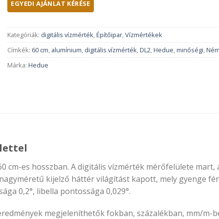
Kategóriák:
digitális vízmérték
,
Építőipar
,
Vízmértékek
Címkék:
60 cm
,
alumínium
,
digitális vízmérték
,
DL2
,
Hedue
,
minőségi
,
Ném
Márka:
Hedue
lettel
 60 cm-es hosszban. A digitális vízmérték mérőfelülete mart
gyméretű kijelző háttér világítást kapott, mely gyenge fényvi
ága 0,2°, libella pontossága 0,029°.
si eredmények megjeleníthetők fokban, százalékban, mm/m-b