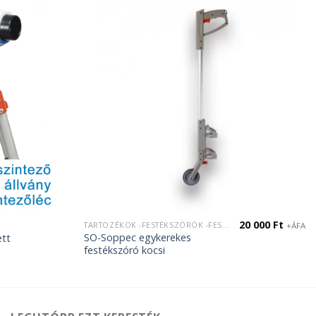
20 000
Ft
TARTOZÉKOK -FESTÉKSZÓRÓK -FESTÉKTARTÓK
+ÁFA
SO-Soppec egykerekes
ett
festékszóró kocsi