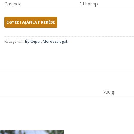
Garancia
24 hónap
Kategóriák:
Építőipar
,
Mérőszalagok
700 g