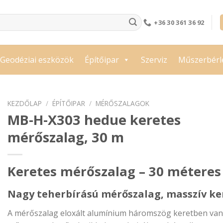
+36 30 361 36 92
Geodéziai eszközök
Építőipar
Szerviz
Műszerbérl
KEZDŐLAP
/
ÉPÍTŐIPAR
/
MÉRŐSZALAGOK
MB-H-X303 hedue keretes
mérőszalag, 30 m
Keretes mérőszalag – 30 méteres
Nagy teherbírású mérőszalag, masszív k
A mérőszalag eloxált alumínium háromszög keretben van,