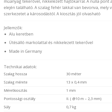
műanyag tekerővel, nikkelezett hajtókarral. A nulla pont 
elején található. A szalag fehér lakkal van bevonva, mely v
szerkezetet a károsodástól. A kiosztás jól olvasható
Jellemzők:
Alu keretben
Ütésálló markolattal és nikkelezett tekerővel
Made in Germany
Technikai adatok:
Szalag hossza
30 méter
Szalag mérete
13 x 0,4 mm
Méretkiosztás
1 mm
Pontossági osztály
II. ( @10 m – 2,3 mm)
Súly
0,7 kg