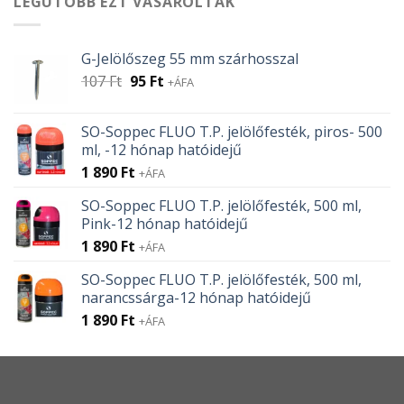
LEGUTÓBB EZT VÁSÁROLTÁK
G-Jelölőszeg 55 mm szárhosszal
Original
Current
107
Ft
95
Ft
+ÁFA
price
price
was:
is:
SO-Soppec FLUO T.P. jelölőfesték, piros- 500
107 Ft.
95 Ft.
ml, -12 hónap hatóidejű
1 890
Ft
+ÁFA
SO-Soppec FLUO T.P. jelölőfesték, 500 ml,
Pink-12 hónap hatóidejű
1 890
Ft
+ÁFA
SO-Soppec FLUO T.P. jelölőfesték, 500 ml,
narancssárga-12 hónap hatóidejű
1 890
Ft
+ÁFA