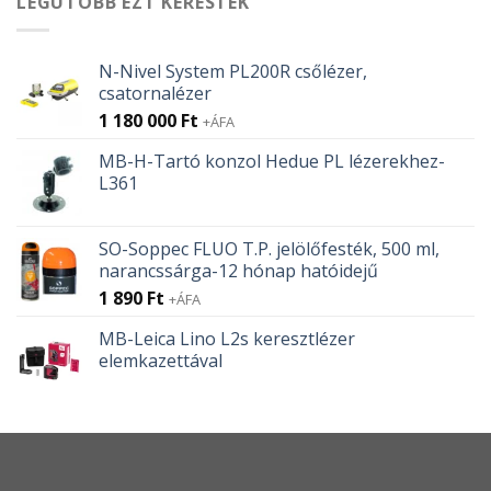
LEGUTÓBB EZT KERESTÉK
N-Nivel System PL200R csőlézer,
csatornalézer
1 180 000
Ft
+ÁFA
MB-H-Tartó konzol Hedue PL lézerekhez-
L361
SO-Soppec FLUO T.P. jelölőfesték, 500 ml,
narancssárga-12 hónap hatóidejű
1 890
Ft
+ÁFA
MB-Leica Lino L2s keresztlézer
elemkazettával