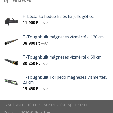
ÚJ TERMÉKEK
H-Léctartó hedue E2 és E3 jelfogóhoz
11 900
Ft
+ÁFA
T-Toughbuilt mágneses vízmérték, 120 cm
38 900
Ft
+ÁFA
T-Toughbuilt mágneses vízmérték, 60 cm
30 250
Ft
+ÁFA
T-Toughbuilt Torpedo mágneses vízmérték,
23 cm
19 450
Ft
+ÁFA
SZÁLLÍTÁSI FELTÉTELEK
ADATKEZLÉSI TÁJÉKOZTATÓ
Copyright 2026 ©
Geo-Bau