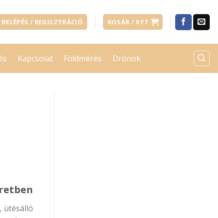
BELÉPÉS / REGISZTRÁCIÓ
KOSÁR /
0
FT
és
Kapcsolat
Földmérés
Drónok
eretben
 ütésálló