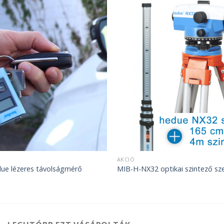
AKCIÓ
e lézeres távolságmérő
MIB-H-NX32 optikai szintező sz