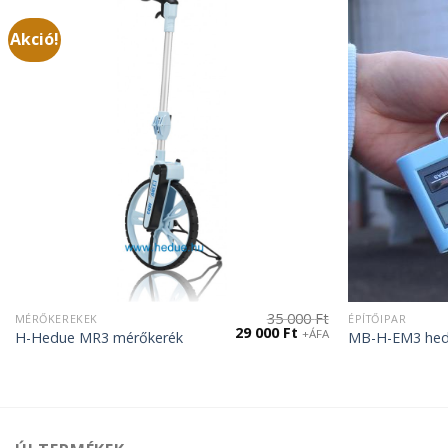
Akció!
35 000
Ft
MÉRŐKEREKEK
ÉPÍTŐIPAR
nt
Original
Current
29 000
Ft
+ÁFA
H-Hedue MR3 mérőkerék
MB-H-EM3 hedu
price
price
was:
is:
.
35
29
000 Ft.
000 Ft.