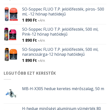
price
price
was:
is:
SO-Soppec FLUO T.P. jelölőfesték, piros- 500
107 Ft.
95 Ft.
ml, -12 hónap hatóidejű
1 890
Ft
+ÁFA
SO-Soppec FLUO T.P. jelölőfesték, 500 ml,
Pink-12 hónap hatóidejű
1 890
Ft
+ÁFA
SO-Soppec FLUO T.P. jelölőfesték, 500 ml,
narancssárga-12 hónap hatóidejű
1 890
Ft
+ÁFA
LEGUTÓBB EZT KERESTÉK
MB-H-X305 hedue keretes mérőszalag, 50 m
H-hedue minőségi alumínium vízmérték 80