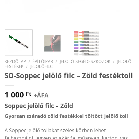
KEZDŐLAP
/
ÉPÍTŐIPAR
/
JELÖLŐ SEGÉDESZKÖZÖK
/
JELÖLŐ
FESTÉKEK
/
JELÖLŐFILC
SO-Soppec jelölő filc – Zöld festéktoll
1 000
Ft
+ÁFA
Soppec jelölő filc – Zöld
Gyorsan száradó zöld festékkel töltött jelölő toll
A Soppec jelölő tollakat széles körben lehet
felhasználni, legyen az akár fa, műanyag, karton, vas,