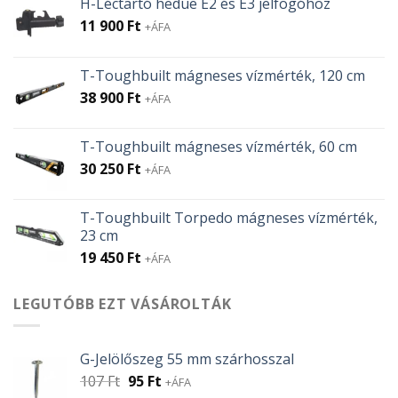
H-Léctartó hedue E2 és E3 jelfogóhoz
11 900
Ft
+ÁFA
T-Toughbuilt mágneses vízmérték, 120 cm
38 900
Ft
+ÁFA
T-Toughbuilt mágneses vízmérték, 60 cm
30 250
Ft
+ÁFA
T-Toughbuilt Torpedo mágneses vízmérték,
23 cm
19 450
Ft
+ÁFA
LEGUTÓBB EZT VÁSÁROLTÁK
G-Jelölőszeg 55 mm szárhosszal
Original
Current
107
Ft
95
Ft
+ÁFA