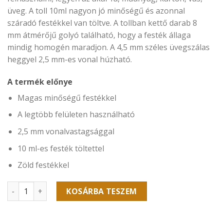
üveg. A toll 10ml nagyon jó minőségű és azonnal
száradó festékkel van töltve. A tollban kettő darab 8
mm átmérőjű golyó található, hogy a festék állaga
mindig homogén maradjon. A 4,5 mm széles üvegszálas
heggyel 2,5 mm-es vonal húzható.
A termék előnye
Magas minőségű festékkel
A legtöbb felületen használható
2,5 mm vonalvastagsággal
10 ml-es festék töltettel
Zöld festékkel
SO-Soppec jelölő filc - Zöld festéktoll mennyiség
KOSÁRBA TESZEM