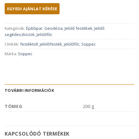
Kategóriák:
Építőipar
,
Geodézia
,
Jelölő festékek
,
Jelölő
segédeszközök
,
Jelölőfilc
Címkék:
festéktoll
,
jelölőfesték
,
jelölőfilc
,
Soppec
Márka:
Soppec
TOVÁBBI INFORMÁCIÓK
TÖMEG
200 g
KAPCSOLÓDÓ TERMÉKEK