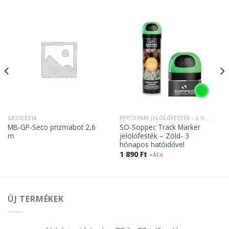
GEODÉZIA
ÉPÍTŐIPARI JELÖLŐFESTÉK - 3 HÓNAP HATÓIDŐ
MB-GP-Seco prizmabot 2,6
SO-Soppec Track Marker
m
jelölőfesték – Zöld- 3
hónapos hatóidővel
1 890
Ft
+ÁFA
ÚJ TERMÉKEK