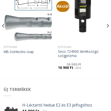
Akció!
ÉPÍTŐIPAR
ÉPÍTŐIPAR
Seco-724900 derékszögű
MB-Szintezési csap
szögprizma
18 900
Ft
Original
Current
16 900
Ft
+ÁFA
price
price
was:
is:
18
16
900 Ft.
900 Ft.
ÚJ TERMÉKEK
H-Léctartó hedue E2 és E3 jelfogóhoz