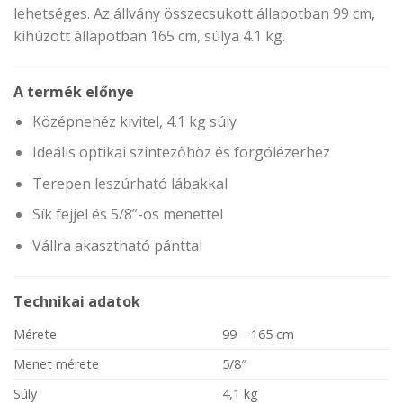
lehetséges. Az állvány összecsukott állapotban 99 cm,
kihúzott állapotban 165 cm, súlya 4.1 kg.
A termék előnye
Középnehéz kivitel, 4.1 kg súly
Ideális optikai szintezőhöz és forgólézerhez
Terepen leszúrható lábakkal
Sík fejjel és 5/8”-os menettel
Vállra akasztható pánttal
Technikai adatok
Mérete
99 – 165 cm
Menet mérete
5/8″
Súly
4,1 kg