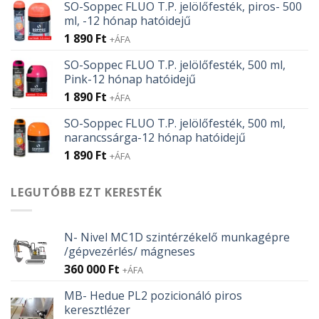
SO-Soppec FLUO T.P. jelölőfesték, piros- 500
107 Ft.
95 Ft.
ml, -12 hónap hatóidejű
1 890
Ft
+ÁFA
SO-Soppec FLUO T.P. jelölőfesték, 500 ml,
Pink-12 hónap hatóidejű
1 890
Ft
+ÁFA
SO-Soppec FLUO T.P. jelölőfesték, 500 ml,
narancssárga-12 hónap hatóidejű
1 890
Ft
+ÁFA
LEGUTÓBB EZT KERESTÉK
N- Nivel MC1D szintérzékelő munkagépre
/gépvezérlés/ mágneses
360 000
Ft
+ÁFA
MB- Hedue PL2 pozicionáló piros
keresztlézer