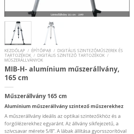
KEZDŐLAP
/
ÉPÍTŐIPAR
/
DIGITÁLIS SZINTEZŐMŰSZEREK ÉS
TARTOZÉKOK
/
DIGITÁLIS SZINTEZŐ TARTOZÉKOK
/
MŰSZERÁLLVÁNYOK
MIB-H- alumínium műszerállvány,
165 cm
Műszerállvány 165 cm
Alumínium műszerállvány szintező műszerekhez
A műszerállvány ideális az optikai szintezőkhöz és a
forgólézerekhez egyaránt. Az állvány síkfejezetű, a
szívcsavar mérete 5/8”. A lábak állítása gyorsszorítóval