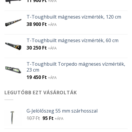
11 900
Ft
+ÁFA
T-Toughbuilt mágneses vízmérték, 120 cm
38 900
Ft
+ÁFA
T-Toughbuilt mágneses vízmérték, 60 cm
30 250
Ft
+ÁFA
T-Toughbuilt Torpedo mágneses vízmérték,
23 cm
19 450
Ft
+ÁFA
LEGUTÓBB EZT VÁSÁROLTÁK
G-Jelölőszeg 55 mm szárhosszal
Original
Current
107
Ft
95
Ft
+ÁFA
price
price
was:
is: