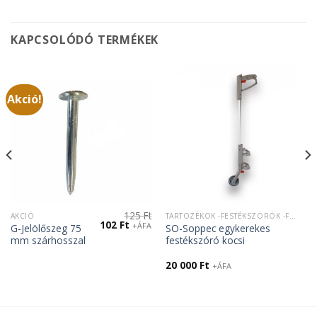
KAPCSOLÓDÓ TERMÉKEK
Akció!
125
Ft
AKCIÓ
TARTOZÉKOK -FESTÉKSZÓRÓK -FESTÉKTARTÓK
Original
Current
102
Ft
+ÁFA
G-Jelölőszeg 75
SO-Soppec egykerekes
price
price
mm szárhosszal
festékszóró kocsi
was:
is:
125 Ft.
102 Ft.
20 000
Ft
+ÁFA