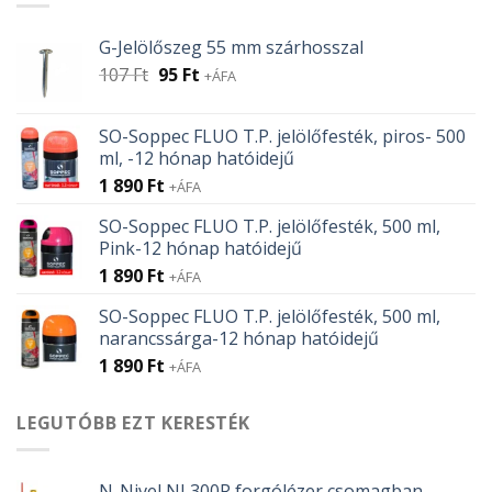
G-Jelölőszeg 55 mm szárhosszal
Original
Current
107
Ft
95
Ft
+ÁFA
price
price
was:
is:
SO-Soppec FLUO T.P. jelölőfesték, piros- 500
107 Ft.
95 Ft.
ml, -12 hónap hatóidejű
1 890
Ft
+ÁFA
SO-Soppec FLUO T.P. jelölőfesték, 500 ml,
Pink-12 hónap hatóidejű
1 890
Ft
+ÁFA
SO-Soppec FLUO T.P. jelölőfesték, 500 ml,
narancssárga-12 hónap hatóidejű
1 890
Ft
+ÁFA
LEGUTÓBB EZT KERESTÉK
N-Nivel NL300R forgólézer csomagban