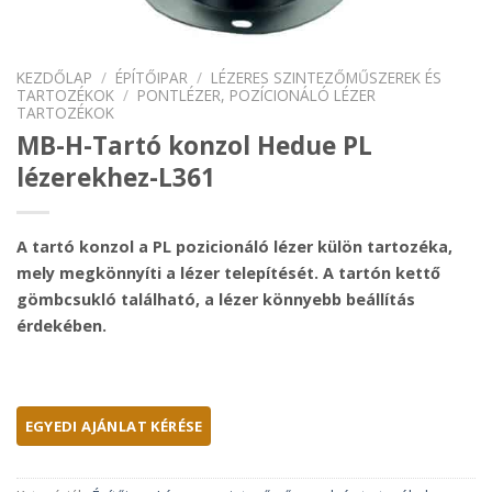
KEZDŐLAP
/
ÉPÍTŐIPAR
/
LÉZERES SZINTEZŐMŰSZEREK ÉS
TARTOZÉKOK
/
PONTLÉZER, POZÍCIONÁLÓ LÉZER
TARTOZÉKOK
MB-H-Tartó konzol Hedue PL
lézerekhez-L361
A tartó konzol a PL pozicionáló lézer külön tartozéka,
mely megkönnyíti a lézer telepítését. A tartón kettő
gömbcsukló található, a lézer könnyebb beállítás
érdekében.