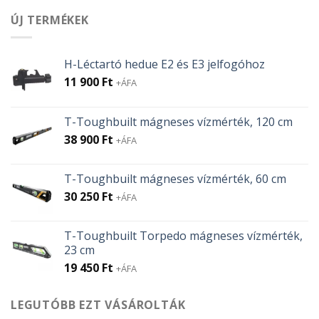
ÚJ TERMÉKEK
H-Léctartó hedue E2 és E3 jelfogóhoz
11 900
Ft
+ÁFA
T-Toughbuilt mágneses vízmérték, 120 cm
38 900
Ft
+ÁFA
T-Toughbuilt mágneses vízmérték, 60 cm
30 250
Ft
+ÁFA
T-Toughbuilt Torpedo mágneses vízmérték,
23 cm
19 450
Ft
+ÁFA
LEGUTÓBB EZT VÁSÁROLTÁK