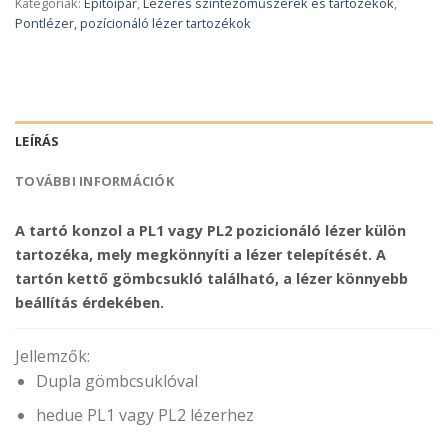
Kategóriák:
Építőipar
,
Lézeres szintezőműszerek és tartozékok
,
Pontlézer, pozícionáló lézer tartozékok
LEÍRÁS
TOVÁBBI INFORMÁCIÓK
A tartó konzol a PL1 vagy PL2 pozicionáló lézer külön
tartozéka, mely megkönnyíti a lézer telepítését. A
tartón kettő gömbcsukló található, a lézer könnyebb
beállítás érdekében.
Jellemzők:
Dupla gömbcsuklóval
hedue PL1 vagy PL2 lézerhez