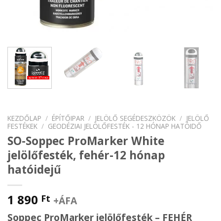
KEZDŐLAP
/
ÉPÍTŐIPAR
/
JELÖLŐ SEGÉDESZKÖZÖK
/
JELÖLŐ
FESTÉKEK
/
GEODÉZIAI JELÖLŐFESTÉK - 12 HÓNAP HATÓIDŐ
SO-Soppec ProMarker White
jelölőfesték, fehér-12 hónap
hatóidejű
1 890
Ft
+ÁFA
Soppec ProMarker jelölőfesték – FEHÉR