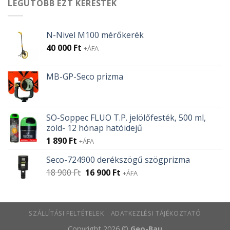
LEGUTÓBB EZT KERESTÉK
N-Nivel M100 mérőkerék
40 000
Ft
+ÁFA
MB-GP-Seco prizma
SO-Soppec FLUO T.P. jelölőfesték, 500 ml,
zöld- 12 hónap hatóidejű
1 890
Ft
+ÁFA
Seco-724900 derékszögű szögprizma
Original
Current
18 900
Ft
16 900
Ft
+ÁFA
price
price
was:
is:
18
16
SZÁLLÍTÁSI FELTÉTELEK
ADATKEZLÉSI TÁJÉKOZTATÓ
900 Ft.
900 Ft.
Copyright 2026 ©
Geo-Bau