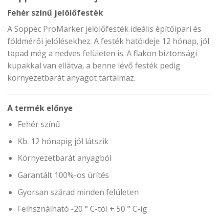
Fehér színű jelölőfesték
A Soppec ProMarker jelölőfesték ideális építőipari és
földmérői jelölésekhez. A festék hatóideje 12 hónap, jól
tapad még a nedves felületen is. A flakon biztonsági
kupakkal van ellátva, a benne lévő festék pedig
környezetbarát anyagot tartalmaz.
A termék előnye
Fehér színű
Kb. 12 hónapig jól látszik
Környezetbarát anyagból
Garantált 100%-os ürítés
Gyorsan szárad minden felületen
Felhsználható -20 ° C-tól + 50 ° C-ig