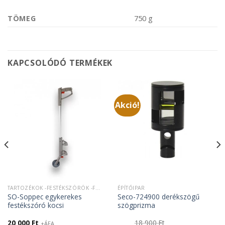
TÖMEG
750 g
KAPCSOLÓDÓ TERMÉKEK
Akció!
TARTOZÉKOK -FESTÉKSZÓRÓK -FESTÉKTARTÓK
ÉPÍTŐIPAR
SO-Soppec egykerekes
Seco-724900 derékszögű
festékszóró kocsi
szögprizma
20 000
Ft
18 900
Ft
+ÁFA