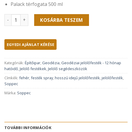
Palack térfogata 500 ml
SO-Soppec ProMarker White jelölőfesték, fehér-12 hónap 
KOSÁRBA TESZEM
Kategóriák:
Építőipar
,
Geodézia
,
Geodéziai jelölőfesték - 12 hónap
hatóidő
,
Jelölő festékek
,
Jelölő segédeszközök
Címkék:
fehér
,
festék spray
,
hosszú idejű jelölőfesték
,
jelölőfesték
,
Soppec
Márka:
Soppec
TOVÁBBI INFORMÁCIÓK