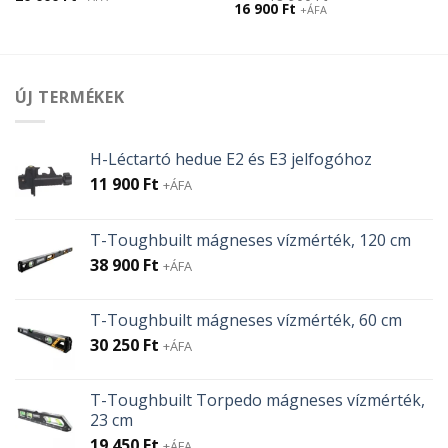
Original
Current
16 900
Ft
+ÁFA
price
price
was:
is:
18
16
900 Ft.
900 Ft.
ÚJ TERMÉKEK
H-Léctartó hedue E2 és E3 jelfogóhoz
11 900
Ft
+ÁFA
T-Toughbuilt mágneses vízmérték, 120 cm
38 900
Ft
+ÁFA
T-Toughbuilt mágneses vízmérték, 60 cm
30 250
Ft
+ÁFA
T-Toughbuilt Torpedo mágneses vízmérték,
23 cm
19 450
Ft
+ÁFA