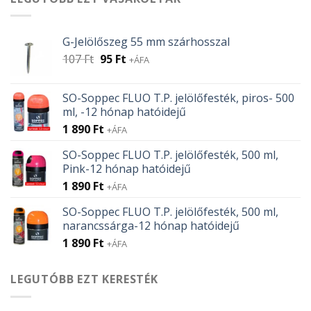
G-Jelölőszeg 55 mm szárhosszal
Original
Current
107
Ft
95
Ft
+ÁFA
price
price
was:
is:
SO-Soppec FLUO T.P. jelölőfesték, piros- 500
107 Ft.
95 Ft.
ml, -12 hónap hatóidejű
1 890
Ft
+ÁFA
SO-Soppec FLUO T.P. jelölőfesték, 500 ml,
Pink-12 hónap hatóidejű
1 890
Ft
+ÁFA
SO-Soppec FLUO T.P. jelölőfesték, 500 ml,
narancssárga-12 hónap hatóidejű
1 890
Ft
+ÁFA
LEGUTÓBB EZT KERESTÉK