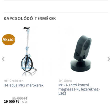
KAPCSOLÓDÓ TERMÉKEK
Akció!
MÉRŐKEREKEK
ÉPÍTŐIPAR
MB-H-Tartó konzol
H-Hedue MR3 mérőkerék
mágneses-PL lézerekhez-
L362
35 000
Ft
Original
Current
29 000
Ft
+ÁFA
price
price
was:
is:
35
29