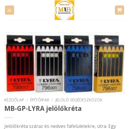
Skip
to
content
KEZDŐLAP
/
ÉPÍTŐIPAR
/
JELÖLŐ SEGÉDESZKÖZÖK
MB-GP-LYRA jelölőkréta
Jelölőkréta száraz és nedves fafelületekre, útra. Egy