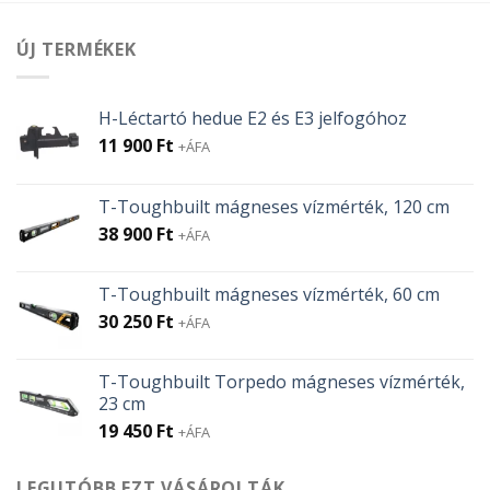
000 Ft.
000 Ft.
ÚJ TERMÉKEK
H-Léctartó hedue E2 és E3 jelfogóhoz
11 900
Ft
+ÁFA
T-Toughbuilt mágneses vízmérték, 120 cm
38 900
Ft
+ÁFA
T-Toughbuilt mágneses vízmérték, 60 cm
30 250
Ft
+ÁFA
T-Toughbuilt Torpedo mágneses vízmérték,
23 cm
19 450
Ft
+ÁFA
LEGUTÓBB EZT VÁSÁROLTÁK