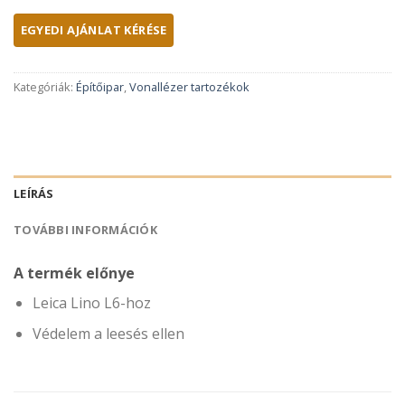
Kategóriák:
Építőipar
,
Vonallézer tartozékok
LEÍRÁS
TOVÁBBI INFORMÁCIÓK
A termék előnye
Leica Lino L6-hoz
Védelem a leesés ellen