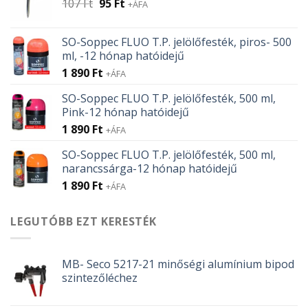
Original
Current
107
Ft
95
Ft
+ÁFA
price
price
was:
is:
SO-Soppec FLUO T.P. jelölőfesték, piros- 500
107 Ft.
95 Ft.
ml, -12 hónap hatóidejű
1 890
Ft
+ÁFA
SO-Soppec FLUO T.P. jelölőfesték, 500 ml,
Pink-12 hónap hatóidejű
1 890
Ft
+ÁFA
SO-Soppec FLUO T.P. jelölőfesték, 500 ml,
narancssárga-12 hónap hatóidejű
1 890
Ft
+ÁFA
LEGUTÓBB EZT KERESTÉK
MB- Seco 5217-21 minőségi alumínium bipod
szintezőléchez