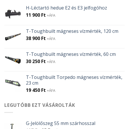
H-Léctartó hedue E2 és E3 jelfogóhoz
11 900
Ft
+ÁFA
T-Toughbuilt mágneses vízmérték, 120 cm
38 900
Ft
+ÁFA
T-Toughbuilt mágneses vízmérték, 60 cm
30 250
Ft
+ÁFA
T-Toughbuilt Torpedo mágneses vízmérték,
23 cm
19 450
Ft
+ÁFA
LEGUTÓBB EZT VÁSÁROLTÁK
G-Jelölőszeg 55 mm szárhosszal