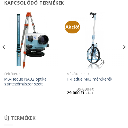
KAPCSOLÓDÓ TERMÉKEK
Akció!
ÉPÍTŐIPAR
MÉRŐKEREKEK
MB-Hedue NA32 optikai
H-Hedue MR3 mérőkerék
szintezőműszer szett
35 000
Ft
Original
Current
29 000
Ft
+ÁFA
price
price
was:
is:
35
29
000 Ft.
000 Ft.
ÚJ TERMÉKEK