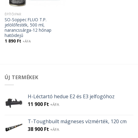
ÉPÍTŐIPAR
SO-Soppec FLUO T.P.
jelölőfesték, 500 ml,
narancssárga-12 hónap
hatóidejű
1 890
Ft
+ÁFA
ÚJ TERMÉKEK
H-Léctartó hedue E2 és E3 jelfogóhoz
11 900
Ft
+ÁFA
T-Toughbuilt mágneses vízmérték, 120 cm
38 900
Ft
+ÁFA