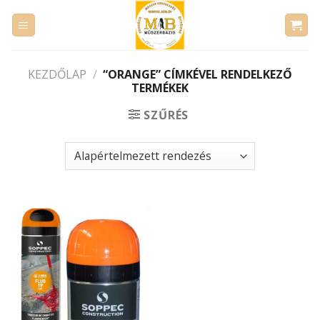
Skip
to
content
KEZDŐLAP
/
“ORANGE” CÍMKÉVEL RENDELKEZŐ
TERMÉKEK
SZŰRÉS