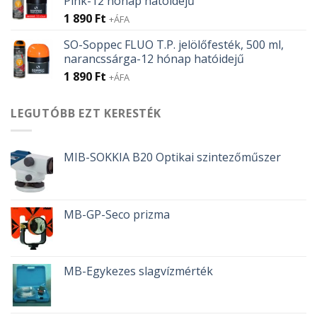
Pink-12 hónap hatóidejű
1 890
Ft
+ÁFA
SO-Soppec FLUO T.P. jelölőfesték, 500 ml,
narancssárga-12 hónap hatóidejű
1 890
Ft
+ÁFA
LEGUTÓBB EZT KERESTÉK
MIB-SOKKIA B20 Optikai szintezőműszer
MB-GP-Seco prizma
MB-Egykezes slagvízmérték