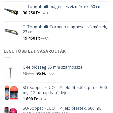
T-Toughbuilt mágneses vízmérték, 60 cm
30 250
Ft
+ÁFA
T-Toughbuilt Torpedo mágneses vízmérték,
23 cm
19 450
Ft
+ÁFA
LEGUTÓBB EZT VÁSÁROLTÁK
G-Jelölőszeg 55 mm szárhosszal
Original
Current
107
Ft
95
Ft
+ÁFA
price
price
was:
is:
SO-Soppec FLUO T.P. jelölőfesték, piros- 500
107 Ft.
95 Ft.
ml, -12 hónap hatóidejű
1 890
Ft
+ÁFA
SO-Soppec FLUO T.P. jelölőfesték, 500 ml,