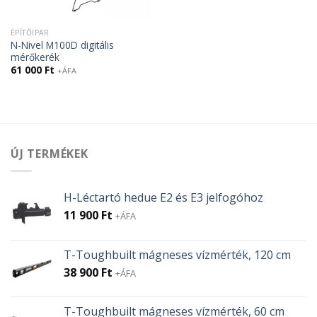
ÉPÍTŐIPAR
N-Nivel M100D digitális
mérőkerék
61 000
Ft
+ÁFA
ÚJ TERMÉKEK
H-Léctartó hedue E2 és E3 jelfogóhoz
11 900
Ft
+ÁFA
T-Toughbuilt mágneses vízmérték, 120 cm
38 900
Ft
+ÁFA
T-Toughbuilt mágneses vízmérték, 60 cm