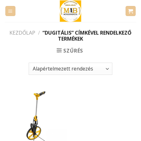
Skip
to
content
KEZDŐLAP
/
“DUGITÁLIS” CÍMKÉVEL RENDELKEZŐ
TERMÉKEK
SZŰRÉS