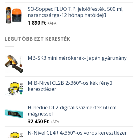
SO-Soppec FLUO T.P. jelölőfesték, 500 ml,
narancssárga-12 hónap hatóidejű
1 890
Ft
+ÁFA
LEGUTÓBB EZT KERESTÉK
MB-SK3 mini mérőkerék- Japán gyártmány
MIB-Nivel CL2B 2x360°-os kék fényű
keresztlézer
H-hedue DL2-digitális vízmérték 60 cm,
mágnessel
32 450
Ft
+ÁFA
N-Nivel CL4R 4x360°-os vörös keresztlézer