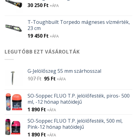
30 250
Ft
+ÁFA
T-Toughbuilt Torpedo mágneses vízmérték,
23 cm
19 450
Ft
+ÁFA
LEGUTÓBB EZT VÁSÁROLTÁK
G-Jelölőszeg 55 mm szárhosszal
Original
Current
107
Ft
95
Ft
+ÁFA
price
price
was:
is:
SO-Soppec FLUO T.P. jelölőfesték, piros- 500
107 Ft.
95 Ft.
ml, -12 hónap hatóidejű
1 890
Ft
+ÁFA
SO-Soppec FLUO T.P. jelölőfesték, 500 ml,
Pink-12 hónap hatóidejű
1 890
Ft
+ÁFA