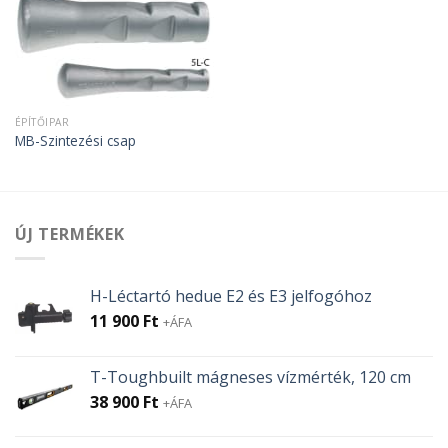
ÉPÍTŐIPAR
MB-Szintezési csap
ÚJ TERMÉKEK
H-Léctartó hedue E2 és E3 jelfogóhoz
11 900
Ft
+ÁFA
T-Toughbuilt mágneses vízmérték, 120 cm
38 900
Ft
+ÁFA