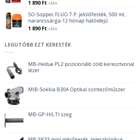
1 890
Ft
+ÁFA
SO-Soppec FLUO T.P. jelölőfesték, 500 ml,
narancssárga-12 hónap hatóidejű
1 890
Ft
+ÁFA
LEGUTÓBB EZT KERESTÉK
MB-Hedue PL2 pozicionáló zöld keresztvonal
lézer
MIB-Sokkia B30A Optikai szintezőműszer
MB-GP-HILTI szeg
MB-SK33 mini mérőkerék, teleszkópikus