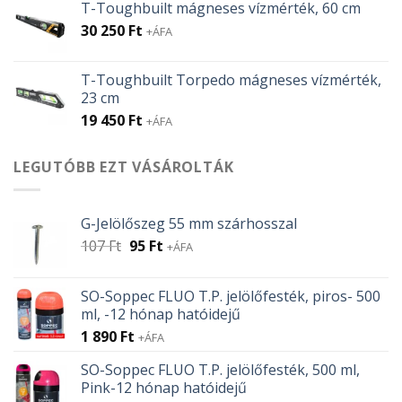
T-Toughbuilt mágneses vízmérték, 60 cm
30 250
Ft
+ÁFA
T-Toughbuilt Torpedo mágneses vízmérték,
23 cm
19 450
Ft
+ÁFA
LEGUTÓBB EZT VÁSÁROLTÁK
G-Jelölőszeg 55 mm szárhosszal
Original
Current
107
Ft
95
Ft
+ÁFA
price
price
was:
is:
SO-Soppec FLUO T.P. jelölőfesték, piros- 500
107 Ft.
95 Ft.
ml, -12 hónap hatóidejű
1 890
Ft
+ÁFA
SO-Soppec FLUO T.P. jelölőfesték, 500 ml,
Pink-12 hónap hatóidejű