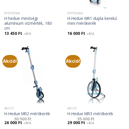
ÉPÍTŐIPAR
ÉPÍTŐIPAR
H-hedue minőségi
H-Hedue MR1 dupla kerekű
alumínium vízmérték, 180
mini mérőkerék
cm
13 450
Ft
16 000
Ft
+ÁFA
+ÁFA
Akció!
Akció!
AKCIÓ
AKCIÓ
H-Hedue MR2 mérőkerék
H-Hedue MR3 mérőkerék
30 500
Ft
35 000
Ft
Original
Current
Original
Current
26 000
Ft
29 000
Ft
+ÁFA
+ÁFA
price
price
price
price