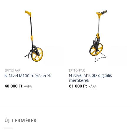
was:
is:
was:
is:
30
26
35
29
500 Ft.
000 Ft.
000 Ft.
000 Ft.
ÉPÍTŐIPAR
ÉPÍTŐIPAR
N-Nivel M100D digitális
N-Nivel M100 mérőkerék
mérőkerék
40 000
Ft
61 000
Ft
+ÁFA
+ÁFA
ÚJ TERMÉKEK