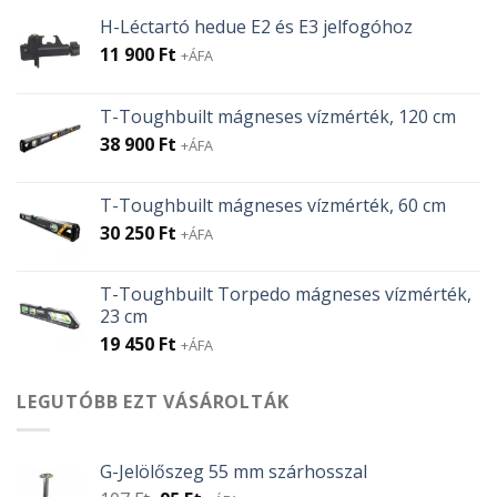
H-Léctartó hedue E2 és E3 jelfogóhoz
11 900
Ft
+ÁFA
T-Toughbuilt mágneses vízmérték, 120 cm
38 900
Ft
+ÁFA
T-Toughbuilt mágneses vízmérték, 60 cm
30 250
Ft
+ÁFA
T-Toughbuilt Torpedo mágneses vízmérték,
23 cm
19 450
Ft
+ÁFA
LEGUTÓBB EZT VÁSÁROLTÁK
G-Jelölőszeg 55 mm szárhosszal