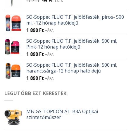
Original
Current
107
Ft
95
Ft
+ÁFA
price
price
was:
is:
SO-Soppec FLUO T.P. jelölőfesték, piros- 500
107 Ft.
95 Ft.
ml, -12 hónap hatóidejű
1 890
Ft
+ÁFA
SO-Soppec FLUO T.P. jelölőfesték, 500 ml,
Pink-12 hónap hatóidejű
1 890
Ft
+ÁFA
SO-Soppec FLUO T.P. jelölőfesték, 500 ml,
narancssárga-12 hónap hatóidejű
1 890
Ft
+ÁFA
LEGUTÓBB EZT KERESTÉK
MB-GS-TOPCON AT-B3A Optikai
szintezőműszer