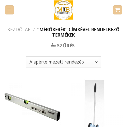
Skip
to
content
KEZDŐLAP
/
“MÉRŐKERÉK” CÍMKÉVEL RENDELKEZŐ
TERMÉKEK
SZŰRÉS