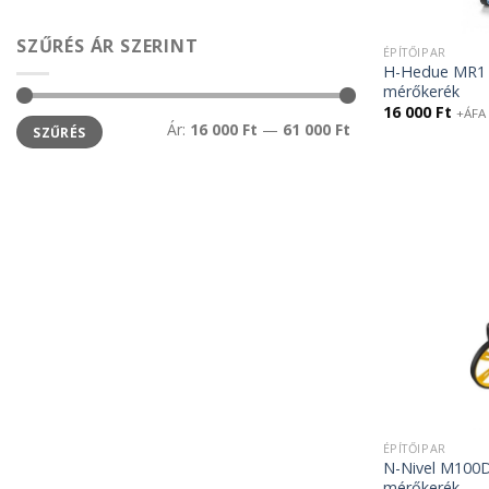
SZŰRÉS ÁR SZERINT
ÉPÍTŐIPAR
H-Hedue MR1 d
mérőkerék
16 000
Ft
+ÁFA
Min
Max
Ár:
16 000 Ft
—
61 000 Ft
SZŰRÉS
ár
ár
ÉPÍTŐIPAR
N-Nivel M100D 
mérőkerék