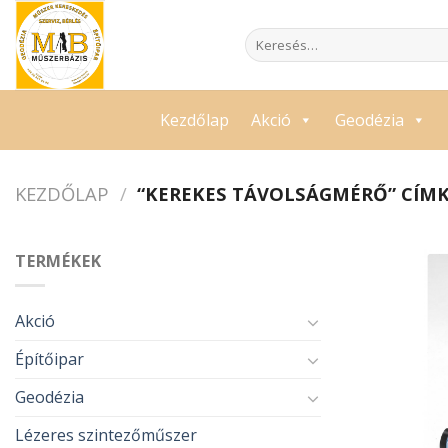
Skip
to
Keresés
a
content
következőre:
Kezdőlap
Akció
Geodézia
KEZDŐLAP
/
“KEREKES TÁVOLSÁGMÉRŐ” CÍM
TERMÉKEK
Akció
Építőipar
Geodézia
Lézeres szintezőműszer