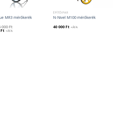
ÉPÍTŐIPAR
ue MR3 mérőkerék
N-Nivel M100 mérőkerék
5 000
Ft
40 000
Ft
+ÁFA
l
Current
0
Ft
+ÁFA
price
is:
29
000 Ft.