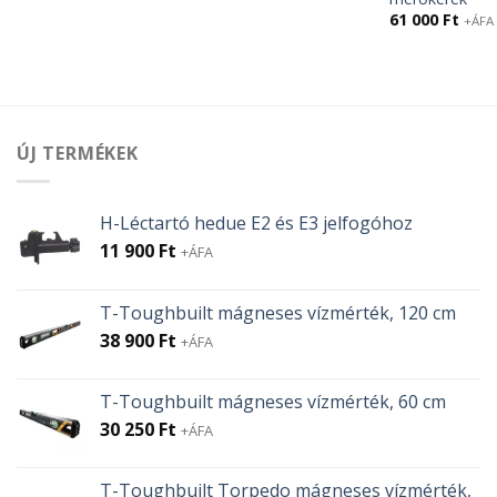
61 000
Ft
+ÁFA
ÚJ TERMÉKEK
H-Léctartó hedue E2 és E3 jelfogóhoz
11 900
Ft
+ÁFA
T-Toughbuilt mágneses vízmérték, 120 cm
38 900
Ft
+ÁFA
T-Toughbuilt mágneses vízmérték, 60 cm
30 250
Ft
+ÁFA
T-Toughbuilt Torpedo mágneses vízmérték,