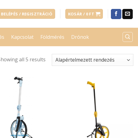
BELÉPÉS / REGISZTRÁCIÓ
KOSÁR /
0
FT
és
Kapcsolat
Földmérés
Drónok
Showing all 5 results