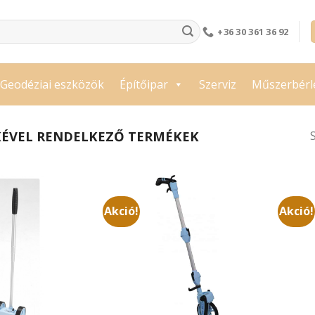
+36 30 361 36 92
Geodéziai eszközök
Építőipar
Szerviz
Műszerbérl
KÉVEL RENDELKEZŐ TERMÉKEK
Akció!
Akció!