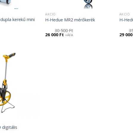
AKCIÓ
AKCIÓ
upla kerekű mini
H-Hedue MR2 mérőkerék
H-Hed
30 500
Ft
3
Original
Current
Origina
26 000
Ft
29 00
+ÁFA
price
price
price
was:
is:
was:
30
26
35
500 Ft.
000 Ft.
000 Ft.
digitális