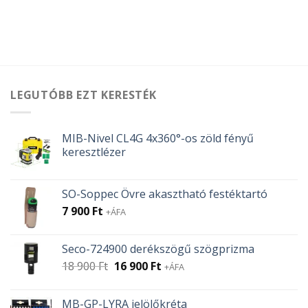
LEGUTÓBB EZT KERESTÉK
MIB-Nivel CL4G 4x360°-os zöld fényű
keresztlézer
SO-Soppec Övre akasztható festéktartó
7 900
Ft
+ÁFA
Seco-724900 derékszögű szögprizma
Original
Current
18 900
Ft
16 900
Ft
+ÁFA
price
price
was:
is:
MB-GP-LYRA jelölőkréta