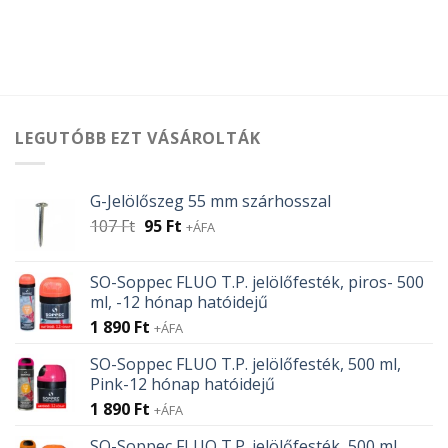
LEGUTÓBB EZT VÁSÁROLTÁK
G-Jelölőszeg 55 mm szárhosszal
Original
Current
107
Ft
95
Ft
+ÁFA
price
price
was:
is:
SO-Soppec FLUO T.P. jelölőfesték, piros- 500
107 Ft.
95 Ft.
ml, -12 hónap hatóidejű
1 890
Ft
+ÁFA
SO-Soppec FLUO T.P. jelölőfesték, 500 ml,
Pink-12 hónap hatóidejű
1 890
Ft
+ÁFA
SO-Soppec FLUO T.P. jelölőfesték, 500 ml,