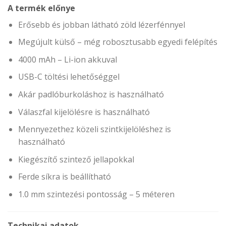
A termék előnye
Erősebb és jobban látható zöld lézerfénnyel
Megújult külső – még robosztusabb egyedi felépítés
4000 mAh – Li-ion akkuval
USB-C töltési lehetőséggel
Akár padlóburkoláshoz is használható
Válaszfal kijelölésre is használható
Mennyezethez közeli szintkijelöléshez is
használható
Kiegészítő szintező jellapokkal
Ferde síkra is beállítható
1.0 mm szintezési pontosság – 5 méteren
Technikai adatok