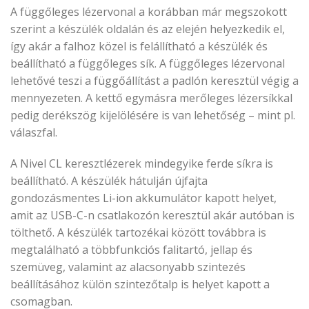
A függőleges lézervonal a korábban már megszokott
szerint a készülék oldalán és az elején helyezkedik el,
így akár a falhoz közel is felállítható a készülék és
beállítható a függőleges sík. A függőleges lézervonal
lehetővé teszi a függőállítást a padlón keresztül végig a
mennyezeten. A kettő egymásra merőleges lézersíkkal
pedig derékszög kijelölésére is van lehetőség – mint pl.
válaszfal.
A Nivel CL keresztlézerek mindegyike ferde síkra is
beállítható. A készülék hátulján újfajta
gondozásmentes Li-ion akkumulátor kapott helyet,
amit az USB-C-n csatlakozón keresztül akár autóban is
tölthető. A készülék tartozékai között továbbra is
megtalálható a többfunkciós falitartó, jellap és
szemüveg, valamint az alacsonyabb szintezés
beállításához külön szintezőtalp is helyet kapott a
csomagban.