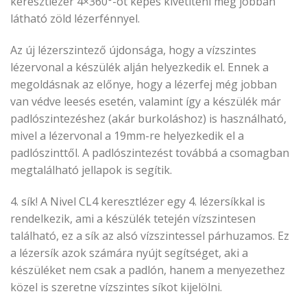
keresztlézer 4×360°-ot képes kivetíteni még jobban
látható zöld lézerfénnyel.
Az új lézerszintező újdonsága, hogy a vízszintes
lézervonal a készülék alján helyezkedik el. Ennek a
megoldásnak az előnye, hogy a lézerfej még jobban
van védve leesés esetén, valamint így a készülék már
padlószintezéshez (akár burkoláshoz) is használható,
mivel a lézervonal a 19mm-re helyezkedik el a
padlószinttől. A padlószintezést továbbá a csomagban
megtalálható jellapok is segítik.
4. sík! A Nivel CL4 keresztlézer egy 4. lézersíkkal is
rendelkezik, ami a készülék tetején vízszintesen
található, ez a sík az alsó vízszintessel párhuzamos. Ez
a lézersík azok számára nyújt segítséget, aki a
készüléket nem csak a padlón, hanem a menyezethez
közel is szeretne vízszintes síkot kijelölni.