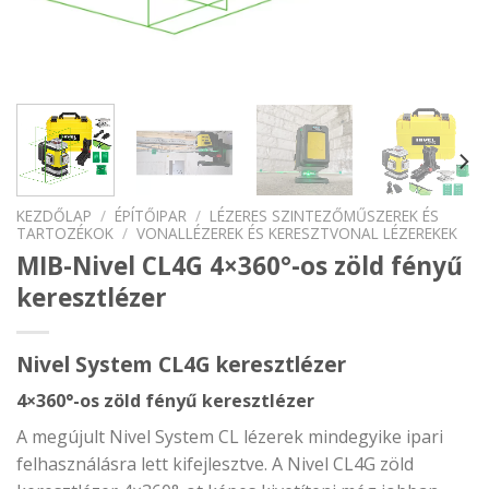
KEZDŐLAP
/
ÉPÍTŐIPAR
/
LÉZERES SZINTEZŐMŰSZEREK ÉS
TARTOZÉKOK
/
VONALLÉZEREK ÉS KERESZTVONAL LÉZEREKEK
MIB-Nivel CL4G 4×360°-os zöld fényű
keresztlézer
Nivel System CL4G keresztlézer
4×360°-os zöld fényű keresztlézer
A megújult Nivel System CL lézerek mindegyike ipari
felhasználásra lett kifejlesztve. A Nivel CL4G zöld