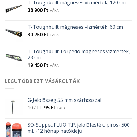
T-Toughbuilt mágneses vízmérték, 120 cm
38 900
Ft
+ÁFA
T-Toughbuilt mágneses vízmérték, 60 cm
30 250
Ft
+ÁFA
T-Toughbuilt Torpedo mágneses vízmérték,
23 cm
19 450
Ft
+ÁFA
LEGUTÓBB EZT VÁSÁROLTÁK
G-Jelölőszeg 55 mm szárhosszal
Original
Current
107
Ft
95
Ft
+ÁFA
price
price
was:
is:
SO-Soppec FLUO T.P. jelölőfesték, piros- 500
107 Ft.
95 Ft.
ml, -12 hónap hatóidejű