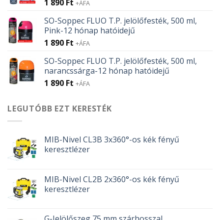
1 890
Ft
+ÁFA
SO-Soppec FLUO T.P. jelölőfesték, 500 ml,
Pink-12 hónap hatóidejű
1 890
Ft
+ÁFA
SO-Soppec FLUO T.P. jelölőfesték, 500 ml,
narancssárga-12 hónap hatóidejű
1 890
Ft
+ÁFA
LEGUTÓBB EZT KERESTÉK
MIB-Nivel CL3B 3x360°-os kék fényű
keresztlézer
MIB-Nivel CL2B 2x360°-os kék fényű
keresztlézer
G-Jelölőszeg 75 mm szárhosszal