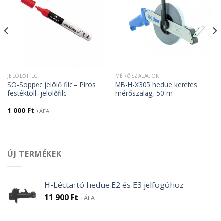
JELÖLŐFILC
MÉRŐSZALAGOK
SO-Soppec jelölő filc – Piros
MB-H-X305 hedue keretes
festéktoll- jelölőfilc
mérőszalag, 50 m
1 000
Ft
+ÁFA
ÚJ TERMÉKEK
H-Léctartó hedue E2 és E3 jelfogóhoz
11 900
Ft
+ÁFA