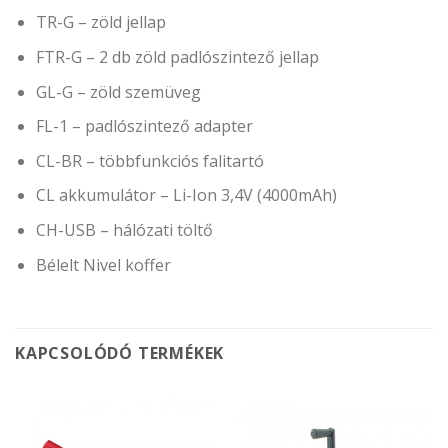
TR-G – zöld jellap
FTR-G – 2 db zöld padlószintező jellap
GL-G – zöld szemüveg
FL-1 – padlószintező adapter
CL-BR – többfunkciós falitartó
CL akkumulátor – Li-Ion 3,4V (4000mAh)
CH-USB – hálózati töltő
Bélelt Nivel koffer
KAPCSOLÓDÓ TERMÉKEK