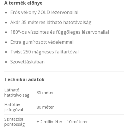
A termék előnye
Erős vékony ZÖLD lézervonallal
Akár 35 méteres látható hatótávolság
180°-os vízszintes és függőleges lézervonallal
Extra gumírozott védelemmel
Twist 250 mágneses falitartóval
Szövettáskában
Technikai adatok
Látható
35 méter
hatótávolság
Hatótáv
80 méter
jelfogóval
Szintezési
± 2 milliméter – 10 méteren
pontosság