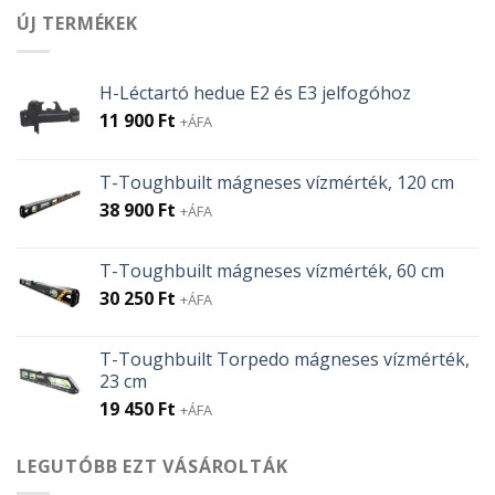
ÚJ TERMÉKEK
H-Léctartó hedue E2 és E3 jelfogóhoz
11 900
Ft
+ÁFA
T-Toughbuilt mágneses vízmérték, 120 cm
38 900
Ft
+ÁFA
T-Toughbuilt mágneses vízmérték, 60 cm
30 250
Ft
+ÁFA
T-Toughbuilt Torpedo mágneses vízmérték,
23 cm
19 450
Ft
+ÁFA
LEGUTÓBB EZT VÁSÁROLTÁK