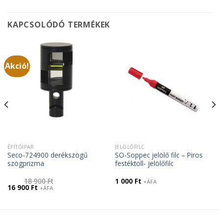
KAPCSOLÓDÓ TERMÉKEK
Akció!
ÉPÍTŐIPAR
JELÖLŐFILC
Seco-724900 derékszögű
SO-Soppec jelölő filc – Piros
szögprizma
festéktoll- jelölőfilc
18 900
Ft
1 000
Ft
+ÁFA
Original
Current
16 900
Ft
+ÁFA
price
price
was:
is:
18
16
900 Ft.
900 Ft.