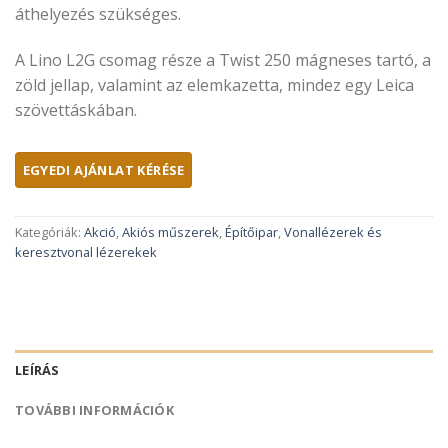
áthelyezés szükséges.
A Lino L2G csomag része a Twist 250 mágneses tartó, a
zöld jellap, valamint az elemkazetta, mindez egy Leica
szövettáskában.
Kategóriák:
Akció
,
Akiós műszerek
,
Építőipar
,
Vonallézerek és
keresztvonal lézerekek
LEÍRÁS
TOVÁBBI INFORMÁCIÓK