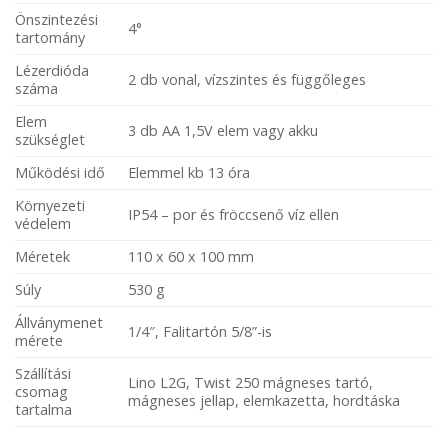
Önszintezési
4°
tartomány
Lézerdióda
2 db vonal, vízszintes és függőleges
száma
Elem
3 db AA 1,5V elem vagy akku
szükséglet
Működési idő
Elemmel kb 13 óra
Környezeti
IP54 – por és fröccsenő víz ellen
védelem
Méretek
110 x 60 x 100 mm
Súly
530 g
Állványmenet
1/4″, Falitartón 5/8”-is
mérete
Szállítási
Lino L2G, Twist 250 mágneses tartó,
csomag
mágneses jellap, elemkazetta, hordtáska
tartalma