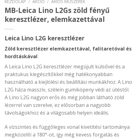
KEZDŐLAP
/
AKCIÓ
/
AKIÓS MŰSZEREK
MB-Leica Lino L2Gs zöld fényű
keresztlézer, elemkazettával
Leica Lino L2G keresztlézer
Zöld keresztlézer elemkazettával, falitaretóval és
hordtáskával
A Leica Lino L2G keresztlézer megújult külsővel és a
praktukus kiegészítőkkel még hatékonyabban
használható a kiejlölési és beállítási munkákhoz. A Lino
L2G háza masszív, szélein gumiköpeny védi az ütéstől.
A Lino L2G nagyon erős és még jobban látható zöld
lézerrel van szerelve, ez elősorban a nagyobb
távolságokhoz és a világosabb helyen ideális.
A vízszintes és függőleges vonal kivetítési tartománya
megközelíti a 180°-ot, így még kevess forgatás és