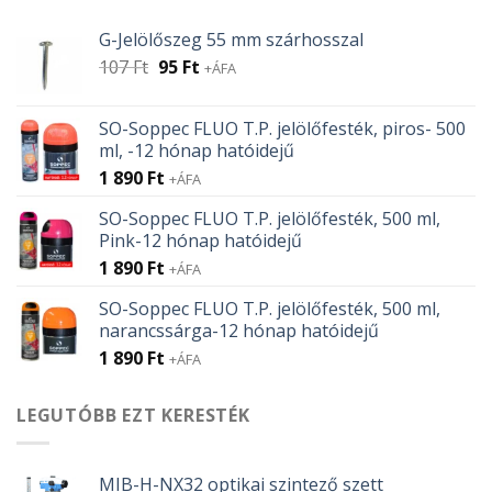
G-Jelölőszeg 55 mm szárhosszal
Original
Current
107
Ft
95
Ft
+ÁFA
price
price
was:
is:
SO-Soppec FLUO T.P. jelölőfesték, piros- 500
107 Ft.
95 Ft.
ml, -12 hónap hatóidejű
1 890
Ft
+ÁFA
SO-Soppec FLUO T.P. jelölőfesték, 500 ml,
Pink-12 hónap hatóidejű
1 890
Ft
+ÁFA
SO-Soppec FLUO T.P. jelölőfesték, 500 ml,
narancssárga-12 hónap hatóidejű
1 890
Ft
+ÁFA
LEGUTÓBB EZT KERESTÉK
MIB-H-NX32 optikai szintező szett