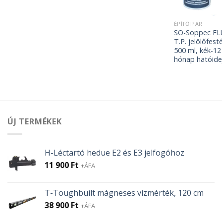
ÉPÍTŐIPAR
SO-Soppec F
T.P. jelölőfest
500 ml, kék-12
hónap hatóide
ÚJ TERMÉKEK
H-Léctartó hedue E2 és E3 jelfogóhoz
11 900
Ft
+ÁFA
T-Toughbuilt mágneses vízmérték, 120 cm
38 900
Ft
+ÁFA