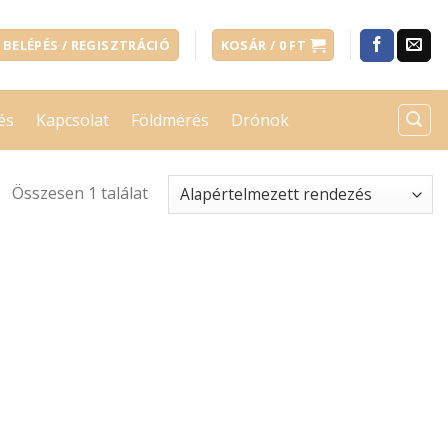
BELÉPÉS / REGISZTRÁCIÓ
KOSÁR /
0
FT
és
Kapcsolat
Földmérés
Drónok
Összesen 1 találat