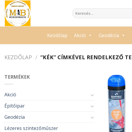
Skip
to
Keresés
a
content
következőre:
Kezdőlap
Akció
Geodézia
KEZDŐLAP
/
“KÉK” CÍMKÉVEL RENDELKEZŐ T
TERMÉKEK
Akció
Építőipar
Geodézia
Lézeres szintezőműszer