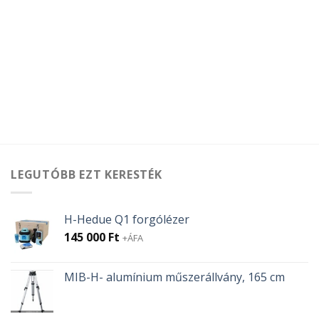
LEGUTÓBB EZT KERESTÉK
H-Hedue Q1 forgólézer
145 000
Ft
+ÁFA
MIB-H- alumínium műszerállvány, 165 cm