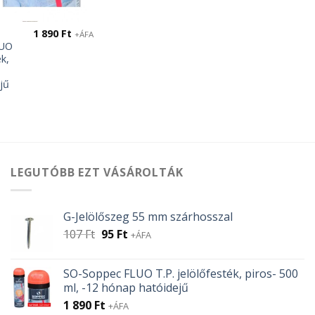
1 890
Ft
+ÁFA
LUO
ék,
jű
LEGUTÓBB EZT VÁSÁROLTÁK
G-Jelölőszeg 55 mm szárhosszal
Original
Current
107
Ft
95
Ft
+ÁFA
price
price
was:
is:
SO-Soppec FLUO T.P. jelölőfesték, piros- 500
107 Ft.
95 Ft.
ml, -12 hónap hatóidejű
1 890
Ft
+ÁFA