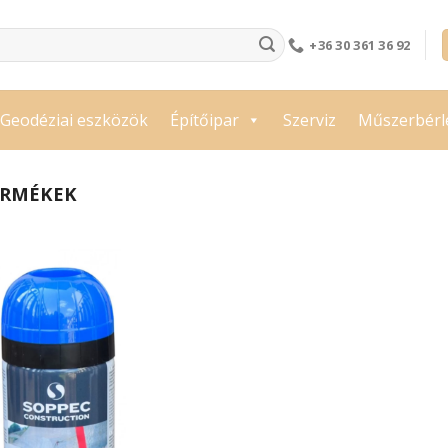
+36 30 361 36 92
Geodéziai eszközök
Építőipar
Szerviz
Műszerbérl
ERMÉKEK