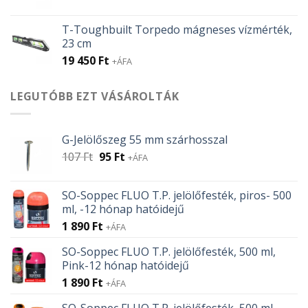
T-Toughbuilt Torpedo mágneses vízmérték,
23 cm
19 450
Ft
+ÁFA
LEGUTÓBB EZT VÁSÁROLTÁK
G-Jelölőszeg 55 mm szárhosszal
Original
Current
107
Ft
95
Ft
+ÁFA
price
price
was:
is:
SO-Soppec FLUO T.P. jelölőfesték, piros- 500
107 Ft.
95 Ft.
ml, -12 hónap hatóidejű
1 890
Ft
+ÁFA
SO-Soppec FLUO T.P. jelölőfesték, 500 ml,
Pink-12 hónap hatóidejű
1 890
Ft
+ÁFA
SO-Soppec FLUO T.P. jelölőfesték, 500 ml,