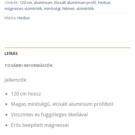
Címkék:
120 cm
,
alumínium
,
Eloxált alumínium profil
,
Hedue
,
mágneses vízmérték
,
minőségi
,
Német
,
vízmérték
Márka:
Hedue
LEÍRÁS
TOVÁBBI INFORMÁCIÓK
Jellemzők:
120 cm hossz
Magas minőségű, eloxált alumínium profilból
Vízszintes és függőleges libellával
Erős beépített mágnessel