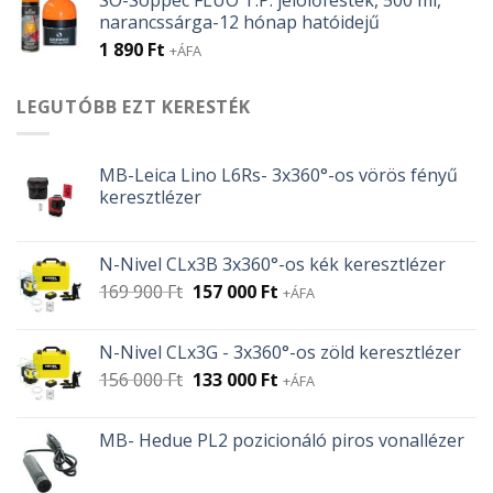
narancssárga-12 hónap hatóidejű
1 890
Ft
+ÁFA
LEGUTÓBB EZT KERESTÉK
MB-Leica Lino L6Rs- 3x360°-os vörös fényű
keresztlézer
N-Nivel CLx3B 3x360°-os kék keresztlézer
Original
Current
169 900
Ft
157 000
Ft
+ÁFA
price
price
was:
is:
N-Nivel CLx3G - 3x360°-os zöld keresztlézer
169
157
Original
Current
156 000
Ft
133 000
Ft
900 Ft.
000 Ft.
+ÁFA
price
price
was:
is:
MB- Hedue PL2 pozicionáló piros vonallézer
156
133
000 Ft.
000 Ft.