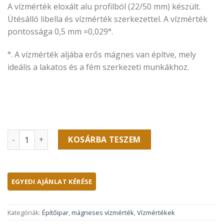
A vízmérték eloxált alu profilból (22/50 mm) készült.
Ütésálló libella és vízmérték szerkezettel. A vízmérték
pontossága 0,5 mm =0,029°.
°. A vízmérték aljába erős mágnes van építve, mely
ideális a lakatos és a fém szerkezeti munkákhoz.
H-hedue minőségi alumínium vízmérték mágnessel, 120 c
KOSÁRBA TESZEM
Kategóriák:
Építőipar
,
mágneses vízmérték
,
Vízmértékek