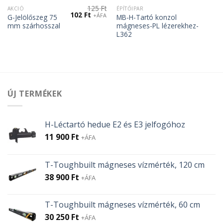
125
Ft
AKCIÓ
ÉPÍTŐIPAR
Original
Current
102
Ft
+ÁFA
G-Jelölőszeg 75
MB-H-Tartó konzol
price
price
mm szárhosszal
mágneses-PL lézerekhez-
was:
is:
125 Ft.
102 Ft.
L362
ÚJ TERMÉKEK
H-Léctartó hedue E2 és E3 jelfogóhoz
11 900
Ft
+ÁFA
T-Toughbuilt mágneses vízmérték, 120 cm
38 900
Ft
+ÁFA
T-Toughbuilt mágneses vízmérték, 60 cm
30 250
Ft
+ÁFA