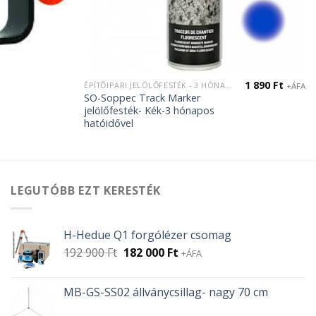
1 890
Ft
ÉPÍTŐIPARI JELÖLŐFESTÉK - 3 HÓNAP HATÓIDŐ
+ÁFA
SO-Soppec Track Marker
jelölőfesték- Kék-3 hónapos
hatóidővel
LEGUTÓBB EZT KERESTÉK
H-Hedue Q1 forgólézer csomag
Original
Current
192 900
Ft
182 000
Ft
+ÁFA
price
price
was:
is:
MB-GS-SS02 állványcsillag- nagy 70 cm
192
182
900 Ft.
000 Ft.