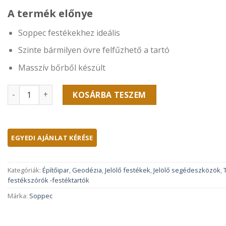
A termék előnye
Soppec festékekhez ideális
Szinte bármilyen övre felfűzhető a tartó
Masszív bőrből készült
SO-Soppec Övre akasztható festéktartó mennyiség
KOSÁRBA TESZEM
Kategóriák:
Építőipar
,
Geodézia
,
Jelölő festékek
,
Jelölő segédeszközök
,
festékszórók -festéktartók
Márka:
Soppec