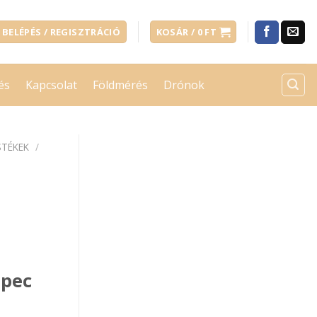
BELÉPÉS / REGISZTRÁCIÓ
KOSÁR /
0
FT
és
Kapcsolat
Földmérés
Drónok
STÉKEK
/
ppec