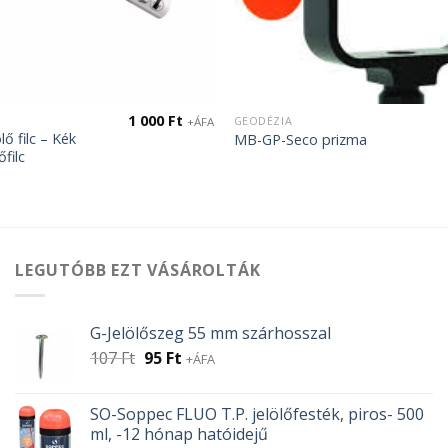
1 000
Ft
GEODÉZIA
+ÁFA
ő filc – Kék
MB-GP-Seco prizma
őfilc
LEGUTÓBB EZT VÁSÁROLTÁK
G-Jelölőszeg 55 mm szárhosszal
Original
Current
107
Ft
95
Ft
+ÁFA
price
price
was:
is:
SO-Soppec FLUO T.P. jelölőfesték, piros- 500
107 Ft.
95 Ft.
ml, -12 hónap hatóidejű