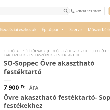
+36 30 361 36 92
Geodéziai eszközök
Építőipar
Szerviz
Műszerbérl
KEZDŐLAP
/
ÉPÍTŐIPAR
/
JELÖLŐ SEGÉDESZKÖZÖK
/
JELÖLŐ FE
TARTOZÉKOK -FESTÉKSZÓRÓK -FESTÉKTARTÓK
SO-Soppec Övre akasztható
festéktartó
7 900
Ft
+ÁFA
Övre akasztható festéktartó- So
festékekhez