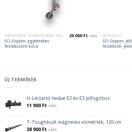
20 000
Ft
TARTOZÉKOK -FESTÉKSZÓRÓK -FESTÉKTARTÓK
JELÖLŐFILC
+ÁFA
SO-Soppec egykerekes
SO-Soppec jelöl
festékszóró kocsi
festéktoll- jelöl
ÚJ TERMÉKEK
H-Léctartó hedue E2 és E3 jelfogóhoz
11 900
Ft
+ÁFA
T-Toughbuilt mágneses vízmérték, 120 cm
38 900
Ft
+ÁFA