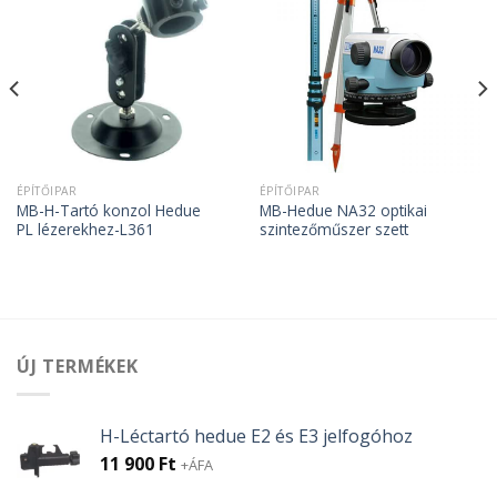
ÉPÍTŐIPAR
ÉPÍTŐIPAR
MB-H-Tartó konzol Hedue
MB-Hedue NA32 optikai
PL lézerekhez-L361
szintezőműszer szett
ÚJ TERMÉKEK
H-Léctartó hedue E2 és E3 jelfogóhoz
11 900
Ft
+ÁFA