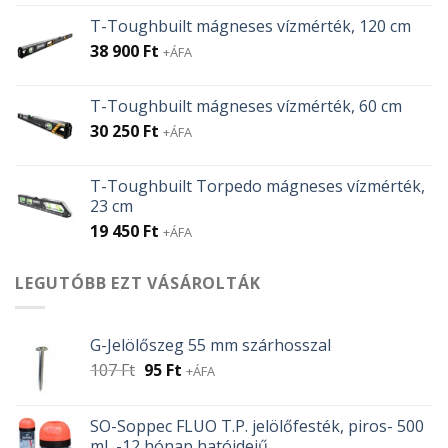
T-Toughbuilt mágneses vízmérték, 120 cm
38 900
Ft
+ÁFA
T-Toughbuilt mágneses vízmérték, 60 cm
30 250
Ft
+ÁFA
T-Toughbuilt Torpedo mágneses vízmérték,
23 cm
19 450
Ft
+ÁFA
LEGUTÓBB EZT VÁSÁROLTÁK
G-Jelölőszeg 55 mm szárhosszal
Original
Current
107
Ft
95
Ft
+ÁFA
price
price
was:
is:
SO-Soppec FLUO T.P. jelölőfesték, piros- 500
107 Ft.
95 Ft.
ml, -12 hónap hatóidejű