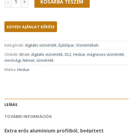
KOSÁRBA TESZEM
Kategóriák:
digitális vízmérték
,
Építőipar
,
Vízmértékek
Címkék:
60 cm
,
digitális vízmérték
,
DL2
,
Hedue
,
mágneses vízmérték
,
minőségi
,
Német
,
vízmérték
Márka:
Hedue
LEÍRÁS
TOVÁBBI INFORMÁCIÓK
Extra erős alumínium profilból, beépített