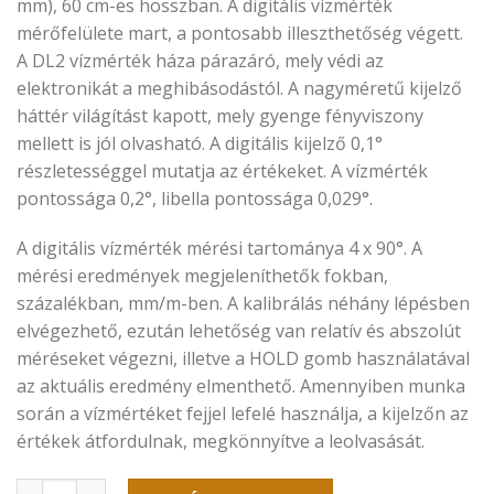
mm), 60 cm-es hosszban. A digitális vízmérték
mérőfelülete mart, a pontosabb illeszthetőség végett.
A DL2 vízmérték háza párazáró, mely védi az
elektronikát a meghibásodástól. A nagyméretű kijelző
háttér világítást kapott, mely gyenge fényviszony
mellett is jól olvasható. A digitális kijelző 0,1°
részletességgel mutatja az értékeket. A vízmérték
pontossága 0,2°, libella pontossága 0,029°.
A digitális vízmérték mérési tartománya 4 x 90°. A
mérési eredmények megjeleníthetők fokban,
százalékban, mm/m-ben. A kalibrálás néhány lépésben
elvégezhető, ezután lehetőség van relatív és abszolút
méréseket végezni, illetve a HOLD gomb használatával
az aktuális eredmény elmenthető. Amennyiben munka
során a vízmértéket fejjel lefelé használja, a kijelzőn az
értékek átfordulnak, megkönnyítve a leolvasását.
H-hedue DL2-digitális vízmérték 60 cm, mágnessel mennyi