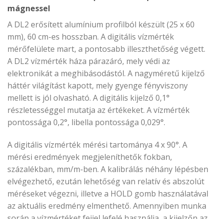
mágnessel
A DL2 erősített alumínium profilból készült (25 x 60
mm), 60 cm-es hosszban. A digitális vízmérték
mérőfelülete mart, a pontosabb illeszthetőség végett.
A DL2 vízmérték háza párazáró, mely védi az
elektronikát a meghibásodástól. A nagyméretű kijelző
háttér világítást kapott, mely gyenge fényviszony
mellett is jól olvasható. A digitális kijelző 0,1°
részletességgel mutatja az értékeket. A vízmérték
pontossága 0,2°, libella pontossága 0,029°.
A digitális vízmérték mérési tartománya 4 x 90°. A
mérési eredmények megjeleníthetők fokban,
százalékban, mm/m-ben. A kalibrálás néhány lépésben
elvégezhető, ezután lehetőség van relatív és abszolút
méréseket végezni, illetve a HOLD gomb használatával
az aktuális eredmény elmenthető. Amennyiben munka
során a vízmértéket fejjel lefelé használja, a kijelzőn az