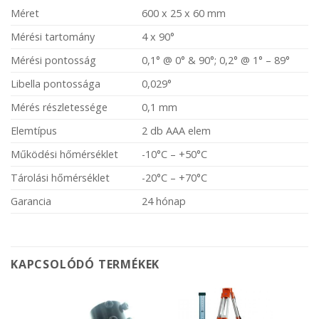
Méret
600 x 25 x 60 mm
Mérési tartomány
4 x 90°
Mérési pontosság
0,1° @ 0° & 90°; 0,2° @ 1° – 89°
Libella pontossága
0,029°
Mérés részletessége
0,1 mm
Elemtípus
2 db AAA elem
Működési hőmérséklet
-10°C – +50°C
Tárolási hőmérséklet
-20°C – +70°C
Garancia
24 hónap
KAPCSOLÓDÓ TERMÉKEK