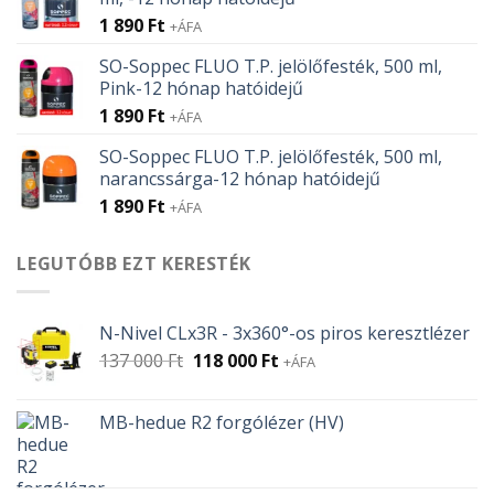
1 890
Ft
+ÁFA
SO-Soppec FLUO T.P. jelölőfesték, 500 ml,
Pink-12 hónap hatóidejű
1 890
Ft
+ÁFA
SO-Soppec FLUO T.P. jelölőfesték, 500 ml,
narancssárga-12 hónap hatóidejű
1 890
Ft
+ÁFA
LEGUTÓBB EZT KERESTÉK
N-Nivel CLx3R - 3x360°-os piros keresztlézer
Original
Current
137 000
Ft
118 000
Ft
+ÁFA
price
price
was:
is:
MB-hedue R2 forgólézer (HV)
137
118
000 Ft.
000 Ft.