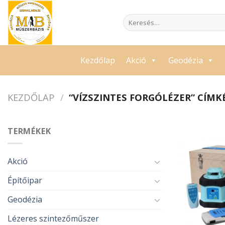
Skip
to
Keresés
a
content
következőre:
Kezdőlap
Akció
Geodézia
KEZDŐLAP
/
“VÍZSZINTES FORGÓLÉZER” CÍM
TERMÉKEK
Akció
Építőipar
Geodézia
Lézeres szintezőműszer