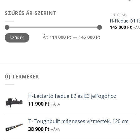
SZŰRÉS ÁR SZERINT
ÉPÍTŐIPAR
H-Hedue Q1 fo
145 000
Ft
+ÁF
Min
Max
Ár:
114 000 Ft
—
145 000 Ft
SZŰRÉS
ár
ár
ÚJ TERMÉKEK
H-Léctartó hedue E2 és E3 jelfogóhoz
11 900
Ft
+ÁFA
T-Toughbuilt mágneses vízmérték, 120 cm
38 900
Ft
+ÁFA