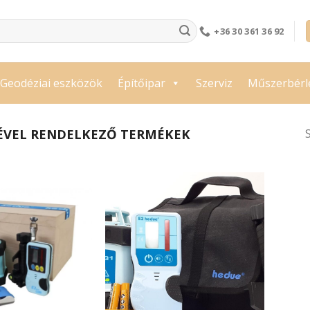
+36 30 361 36 92
Geodéziai eszközök
Építőipar
Szerviz
Műszerbérl
KÉVEL RENDELKEZŐ TERMÉKEK