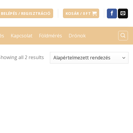
BELÉPÉS / REGISZTRÁCIÓ
KOSÁR /
0
FT
és
Kapcsolat
Földmérés
Drónok
Showing all 2 results