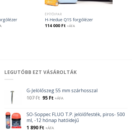
ÉPÍTŐIPAR
rgólézer
H-Hedue Q1S forgólézer
114 000
Ft
A
+ÁFA
LEGUTÓBB EZT VÁSÁROLTÁK
G-Jelölőszeg 55 mm szárhosszal
Original
Current
107
Ft
95
Ft
+ÁFA
price
price
was:
is:
SO-Soppec FLUO T.P. jelölőfesték, piros- 500
107 Ft.
95 Ft.
ml, -12 hónap hatóidejű
1 890
Ft
+ÁFA