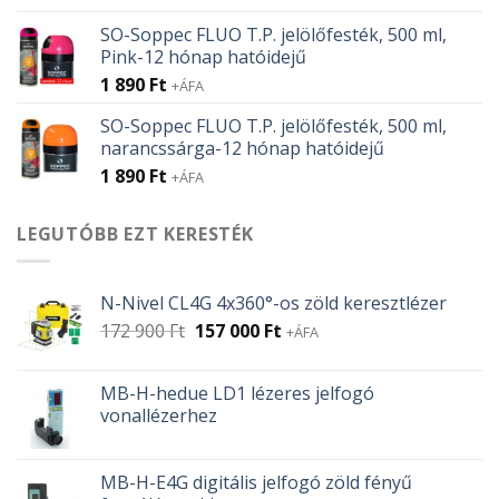
SO-Soppec FLUO T.P. jelölőfesték, 500 ml,
Pink-12 hónap hatóidejű
1 890
Ft
+ÁFA
SO-Soppec FLUO T.P. jelölőfesték, 500 ml,
narancssárga-12 hónap hatóidejű
1 890
Ft
+ÁFA
LEGUTÓBB EZT KERESTÉK
N-Nivel CL4G 4x360°-os zöld keresztlézer
Original
Current
172 900
Ft
157 000
Ft
+ÁFA
price
price
was:
is:
MB-H-hedue LD1 lézeres jelfogó
172
157
vonallézerhez
900 Ft.
000 Ft.
MB-H-E4G digitális jelfogó zöld fényű