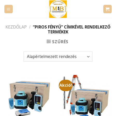
Skip
to
content
KEZDŐLAP
/
“PIROS FÉNYŰ” CÍMKÉVEL RENDELKEZŐ
TERMÉKEK
SZŰRÉS
Akció!