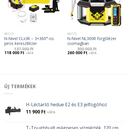
AKCIÓ
AKCIÓ
N-Nivel CLx3R – 3×360°-os
N-Nivel NL300R forgólézer
piros keresztlézer
csomagban
137 000
Ft
300 000
Ft
Original
Current
Original
Current
118 000
Ft
260 000
Ft
+ÁFA
+ÁFA
price
price
price
price
was:
is:
was:
is:
137
118
300
260
000 Ft.
000 Ft.
000 Ft.
000 Ft.
ÚJ TERMÉKEK
H-Léctartó hedue E2 és E3 jelfogóhoz
11 900
Ft
+ÁFA
T-Toughbuilt mágneses vízmérték, 120 cm