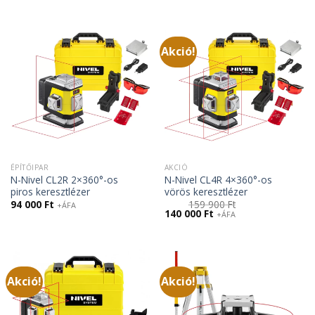
Akció!
ÉPÍTŐIPAR
AKCIÓ
N-Nivel CL2R 2×360°-os
N-Nivel CL4R 4×360°-os
piros keresztlézer
vörös keresztlézer
94 000
Ft
159 900
Ft
+ÁFA
Original
Current
140 000
Ft
+ÁFA
price
price
was:
is:
159
140
900 Ft.
000 Ft.
Akció!
Akció!