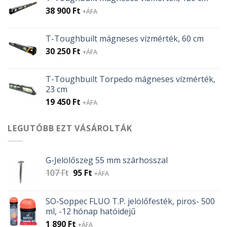
38 900
Ft
+ÁFA
T-Toughbuilt mágneses vízmérték, 60 cm
30 250
Ft
+ÁFA
T-Toughbuilt Torpedo mágneses vízmérték,
23 cm
19 450
Ft
+ÁFA
LEGUTÓBB EZT VÁSÁROLTÁK
G-Jelölőszeg 55 mm szárhosszal
Original
Current
107
Ft
95
Ft
+ÁFA
price
price
was:
is:
SO-Soppec FLUO T.P. jelölőfesték, piros- 500
107 Ft.
95 Ft.
ml, -12 hónap hatóidejű
1 890
Ft
+ÁFA