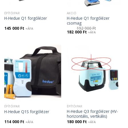
ÉPÍTŐIPAR
AKCIÓ
H-Hedue Q1 forgólézer
H-Hedue Q1 forgólézer
csomag
145 000
Ft
192 900
Ft
+ÁFA
Original
Current
182 000
Ft
+ÁFA
price
price
was:
is:
192
182
900 Ft.
000 Ft.
ÉPÍTŐIPAR
ÉPÍTŐIPAR
H-Hedue Q3 forgólézer (HV-
H-Hedue Q1S forgólézer
horizontális, vertikális)
114 000
Ft
180 000
Ft
+ÁFA
+ÁFA