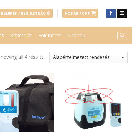
BELÉPÉS / REGISZTRÁCIÓ
KOSÁR /
0
FT
és
Kapcsolat
Földmérés
Drónok
Showing all 4 results