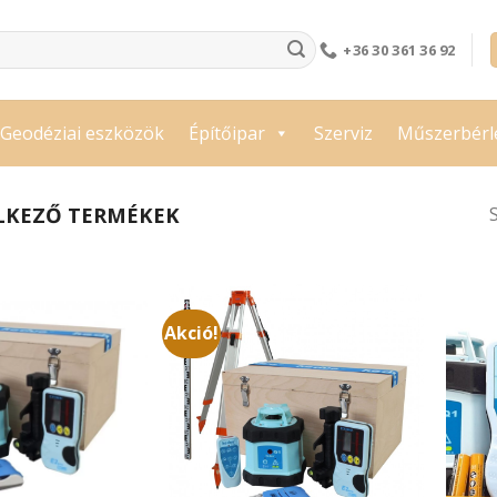
+36 30 361 36 92
Geodéziai eszközök
Építőipar
Szerviz
Műszerbérl
LKEZŐ TERMÉKEK
Akció!