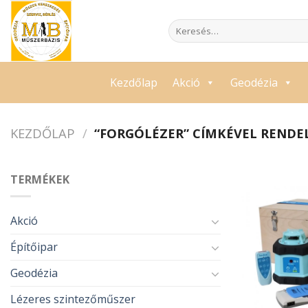
Skip
to
Keresés
a
content
következőre:
Kezdőlap
Akció
Geodézia
KEZDŐLAP
/
“FORGÓLÉZER” CÍMKÉVEL RENDE
TERMÉKEK
Akció
Építőipar
Geodézia
Lézeres szintezőműszer