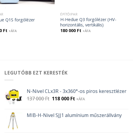
AR
ÉPÍTŐIPAR
H-Hedue Q3 forgólézer (HV-
e Q1S forgólézer
horizontális, vertikális)
00
Ft
180 000
Ft
+ÁFA
+ÁFA
LEGUTÓBB EZT KERESTÉK
N-Nivel CLx3R - 3x360°-os piros keresztlézer
Original
Current
137 000
Ft
118 000
Ft
+ÁFA
price
price
was:
is:
MIB-H-Nivel SJJ1 alumínium műszerállvány
137
118
000 Ft.
000 Ft.