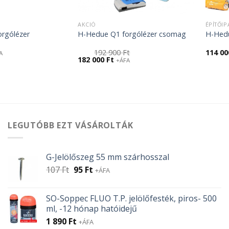
AKCIÓ
ÉPÍTŐIP
rgólézer
H-Hedue Q1 forgólézer csomag
H-Hedu
192 900
Ft
114 0
A
Original
Current
182 000
Ft
+ÁFA
price
price
was:
is:
192
182
900 Ft.
000 Ft.
LEGUTÓBB EZT VÁSÁROLTÁK
G-Jelölőszeg 55 mm szárhosszal
Original
Current
107
Ft
95
Ft
+ÁFA
price
price
was:
is:
SO-Soppec FLUO T.P. jelölőfesték, piros- 500
107 Ft.
95 Ft.
ml, -12 hónap hatóidejű
1 890
Ft
+ÁFA