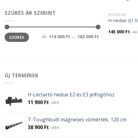
SZŰRÉS ÁR SZERINT
ÉPÍTŐIPAR
H-Hedue Q1 fo
145 000
Ft
+ÁF
Min
Max
Ár:
114 000 Ft
—
182 000 Ft
SZŰRÉS
ár
ár
ÚJ TERMÉKEK
H-Léctartó hedue E2 és E3 jelfogóhoz
11 900
Ft
+ÁFA
T-Toughbuilt mágneses vízmérték, 120 cm
38 900
Ft
+ÁFA