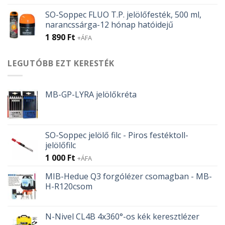
SO-Soppec FLUO T.P. jelölőfesték, 500 ml,
narancssárga-12 hónap hatóidejű
1 890
Ft
+ÁFA
LEGUTÓBB EZT KERESTÉK
MB-GP-LYRA jelölőkréta
SO-Soppec jelölő filc - Piros festéktoll-
jelölőfilc
1 000
Ft
+ÁFA
MIB-Hedue Q3 forgólézer csomagban - MB-
H-R120csom
N-Nivel CL4B 4x360°-os kék keresztlézer