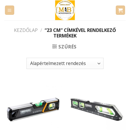
Skip
to
content
KEZDŐLAP
/
“23 CM” CÍMKÉVEL RENDELKEZŐ
TERMÉKEK
SZŰRÉS