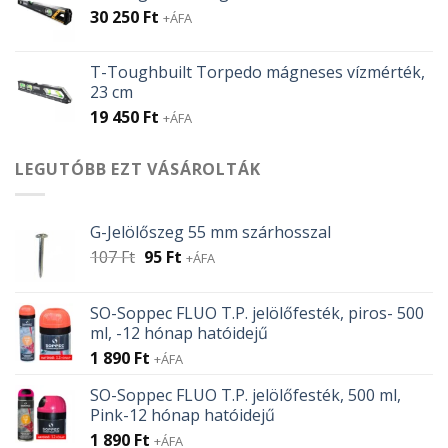
30 250
Ft
+ÁFA
T-Toughbuilt Torpedo mágneses vízmérték,
23 cm
19 450
Ft
+ÁFA
LEGUTÓBB EZT VÁSÁROLTÁK
G-Jelölőszeg 55 mm szárhosszal
Original
Current
107
Ft
95
Ft
+ÁFA
price
price
was:
is:
SO-Soppec FLUO T.P. jelölőfesték, piros- 500
107 Ft.
95 Ft.
ml, -12 hónap hatóidejű
1 890
Ft
+ÁFA
SO-Soppec FLUO T.P. jelölőfesték, 500 ml,
Pink-12 hónap hatóidejű
1 890
Ft
+ÁFA