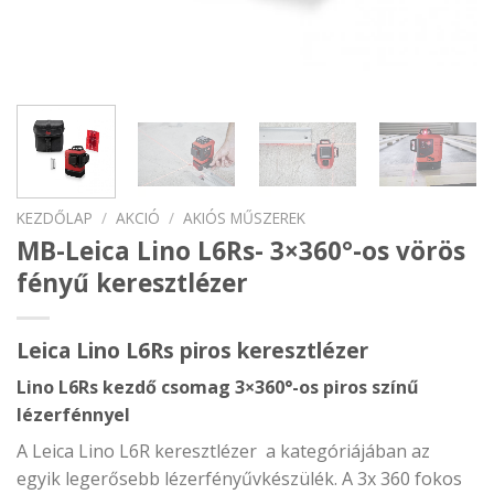
KEZDŐLAP
/
AKCIÓ
/
AKIÓS MŰSZEREK
MB-Leica Lino L6Rs- 3×360°-os vörös
fényű keresztlézer
Leica Lino L6Rs piros keresztlézer
Lino L6Rs kezdő csomag 3×360°-os piros színű
lézerfénnyel
A Leica Lino L6R keresztlézer a kategóriájában az
egyik legerősebb lézerfényűvkészülék. A 3x 360 fokos