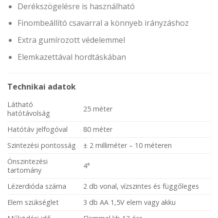
Derékszögelésre is használható
Finombeállító csavarral a könnyeb irányzáshoz
Extra gumírozott védelemmel
Elemkazettával hordtáskában
Technikai adatok
Látható
25 méter
hatótávolság
Hatótáv jelfogóval
80 méter
Szintezési pontosság
± 2 milliméter – 10 méteren
Önszintezési
4°
tartomány
Lézerdióda száma
2 db vonal, vízszintes és függőleges
Elem szükséglet
3 db AA 1,5V elem vagy akku