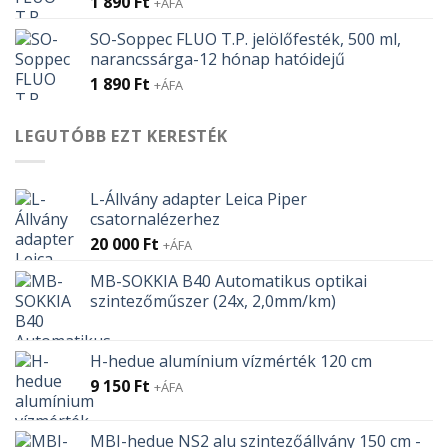
1 890
Ft
+ÁFA
SO-Soppec FLUO T.P. jelölőfesték, 500 ml,
narancssárga-12 hónap hatóidejű
1 890
Ft
+ÁFA
LEGUTÓBB EZT KERESTÉK
L-Állvány adapter Leica Piper
csatornalézerhez
20 000
Ft
+ÁFA
MB-SOKKIA B40 Automatikus optikai
szintezőműszer (24x, 2,0mm/km)
H-hedue alumínium vízmérték 120 cm
9 150
Ft
+ÁFA
MBI-hedue NS2 alu szintezőállvány 150 cm -