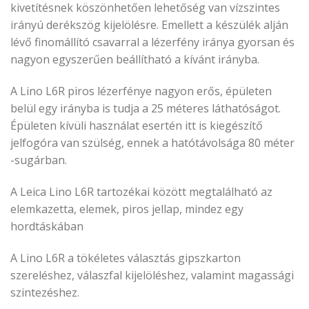
kivetítésnek köszönhetően lehetőség van vízszintes
irányú derékszög kijelölésre. Emellett a készülék alján
lévő finomállító csavarral a lézerfény iránya gyorsan és
nagyon egyszerűen beállítható a kívánt irányba.
A Lino L6R piros lézerfénye nagyon erős, épületen
belül egy irányba is tudja a 25 méteres láthatóságot.
Épületen kívüli használat esertén itt is kiegészítő
jelfogóra van szülség, ennek a hatótávolsága 80 méter
-sugárban.
A Leica Lino L6R tartozékai között megtalálható az
elemkazetta, elemek, piros jellap, mindez egy
hordtáskában
A Lino L6R a tökéletes választás gipszkarton
szereléshez, válaszfal kijelöléshez, valamint magassági
szintezéshez.