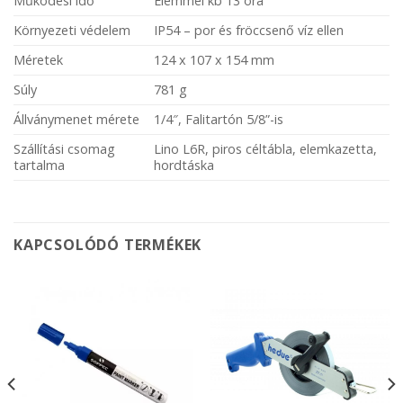
Működési idő
Elemmel kb 13 óra
Környezeti védelem
IP54 – por és fröccsenő víz ellen
Méretek
124 x 107 x 154 mm
Súly
781 g
Állványmenet mérete
1/4″, Falitartón 5/8”-is
Szállítási csomag
Lino L6R, piros céltábla, elemkazetta,
tartalma
hordtáska
KAPCSOLÓDÓ TERMÉKEK