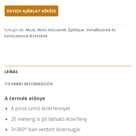
Kategóriák:
Akció
,
Akiós műszerek
,
Építőipar
,
Vonallézerek és
keresztvonal lézerekek
LEÍRÁS
TOVÁBBI INFORMÁCIÓK
A termék előnye
A piros színű lézerfénnyel
25 méterig is jól látható lézerfény
3×360°-ban vetített lézersugár