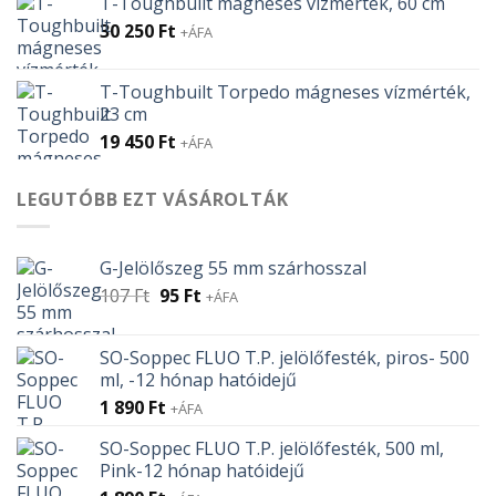
T-Toughbuilt mágneses vízmérték, 60 cm
30 250
Ft
+ÁFA
T-Toughbuilt Torpedo mágneses vízmérték,
23 cm
19 450
Ft
+ÁFA
LEGUTÓBB EZT VÁSÁROLTÁK
G-Jelölőszeg 55 mm szárhosszal
Original
Current
107
Ft
95
Ft
+ÁFA
price
price
was:
is:
SO-Soppec FLUO T.P. jelölőfesték, piros- 500
107 Ft.
95 Ft.
ml, -12 hónap hatóidejű
1 890
Ft
+ÁFA
SO-Soppec FLUO T.P. jelölőfesték, 500 ml,
Pink-12 hónap hatóidejű