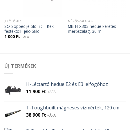
JELÖLŐFILC
MÉRŐSZALAGOK
SO-Soppec jelölő filc – Kék
MB-H-X303 hedue keretes
festéktoll- jelölőfilc
mérőszalag, 30 m
1 000
Ft
+ÁFA
ÚJ TERMÉKEK
H-Léctartó hedue E2 és E3 jelfogóhoz
11 900
Ft
+ÁFA
T-Toughbuilt mágneses vízmérték, 120 cm
38 900
Ft
+ÁFA