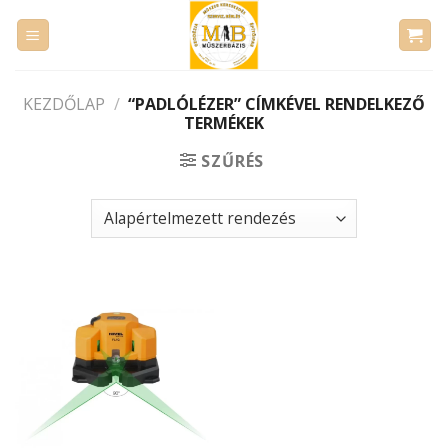
Skip
to
content
KEZDŐLAP
/
“PADLÓLÉZER” CÍMKÉVEL RENDELKEZŐ
TERMÉKEK
SZŰRÉS