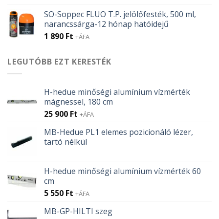
SO-Soppec FLUO T.P. jelölőfesték, 500 ml,
narancssárga-12 hónap hatóidejű
1 890
Ft
+ÁFA
LEGUTÓBB EZT KERESTÉK
H-hedue minőségi alumínium vízmérték
mágnessel, 180 cm
25 900
Ft
+ÁFA
MB-Hedue PL1 elemes pozicionáló lézer,
tartó nélkül
H-hedue minőségi alumínium vízmérték 60
cm
5 550
Ft
+ÁFA
MB-GP-HILTI szeg