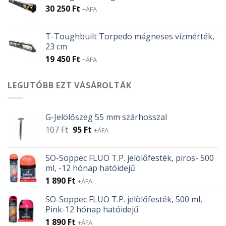
30 250
Ft
+ÁFA
T-Toughbuilt Torpedo mágneses vízmérték,
23 cm
19 450
Ft
+ÁFA
LEGUTÓBB EZT VÁSÁROLTÁK
G-Jelölőszeg 55 mm szárhosszal
Original
Current
107
Ft
95
Ft
+ÁFA
price
price
was:
is:
SO-Soppec FLUO T.P. jelölőfesték, piros- 500
107 Ft.
95 Ft.
ml, -12 hónap hatóidejű
1 890
Ft
+ÁFA
SO-Soppec FLUO T.P. jelölőfesték, 500 ml,
Pink-12 hónap hatóidejű
1 890
Ft
+ÁFA