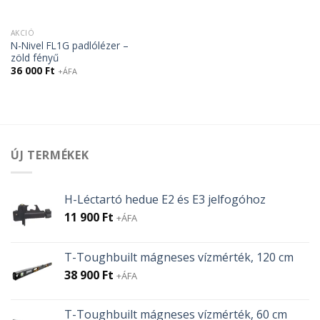
AKCIÓ
N-Nivel FL1G padlólézer –
zöld fényű
36 000
Ft
+ÁFA
ÚJ TERMÉKEK
H-Léctartó hedue E2 és E3 jelfogóhoz
11 900
Ft
+ÁFA
T-Toughbuilt mágneses vízmérték, 120 cm
38 900
Ft
+ÁFA
T-Toughbuilt mágneses vízmérték, 60 cm